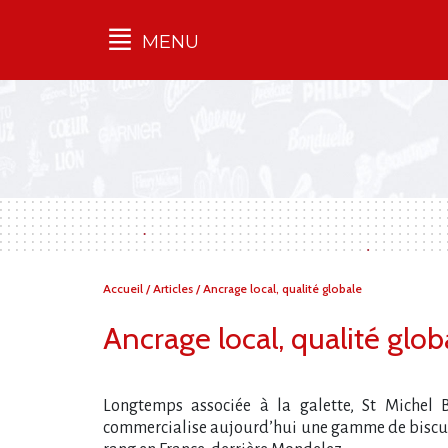
MENU
Qu'est-ce que l’Ilec
Communiqués de presse
Publications
Campagnes
multimarques
Dans la presse
Vous
Accueil
/
Articles
/
Ancrage local, qualité globale
êtes
ici :
Ancrage local, qualité glob
Longtemps associée à la galette, St Michel Bi
commercialise aujourd​‌’hui une gamme de biscuit