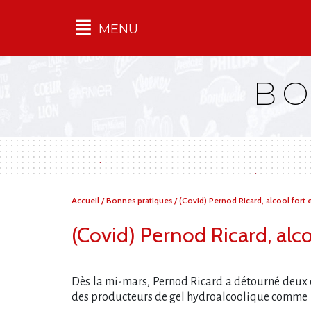
MENU
Qu'est-ce que l’Ilec
BO
Communiqués de presse
Publications
Campagnes
multimarques
Dans la presse
Vous
Accueil
/
Bonnes pratiques
/
(Covid) Pernod Ricard, alcool fort e
êtes
ici :
(Covid) Pernod Ricard, alco
Dès la mi-mars, Pernod Ricard a détourné deux cit
des producteurs de gel hydroalcoolique comme le