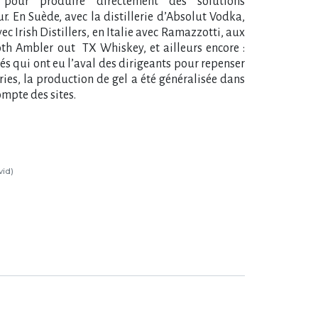
pour produire directement des solutions
r. En Suède, avec la distillerie d’Absolut Vodka,
c Irish Distillers, en Italie avec Ramazzotti, aux
ooth Ambler out TX Whiskey, et ailleurs encore :
iés qui ont eu l’aval des dirigeants pour repenser
eries, la production de gel a été généralisée dans
ompte des sites.
vid)