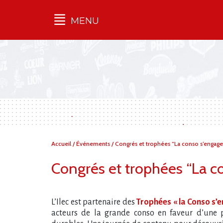
MENU
Qu'est-ce que l’Ilec
Communiqués de presse
Publications
Campagnes
multimarques
Dans la presse
Vous
Accueil
/
Événements
/
Congrés et trophées “La conso s’engage
êtes
ici :
Congrés et trophées “La c
L’Ilec est partenaire des
Trophées « la Conso s’
acteurs de la grande conso en faveur d’une p