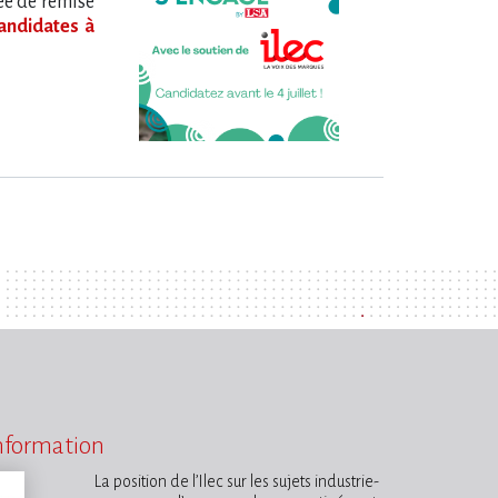
ée de remise
candidates à
information
La position de l’Ilec sur les sujets industrie-