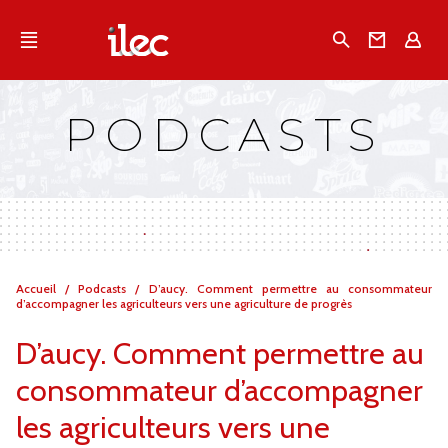
Qu'est-ce que l’Ilec
Recherche
Conta
E
Communiqués de presse
Publications
PODCASTS
Campagnes multimarques
Dans la presse
Vous
Accueil
/
Podcasts
/
D’aucy. Comment permettre au consommateur
êtes
d’accompagner les agriculteurs vers une agriculture de progrès
ici :
D’aucy. Comment permettre au
consommateur d’accompagner
les agriculteurs vers une