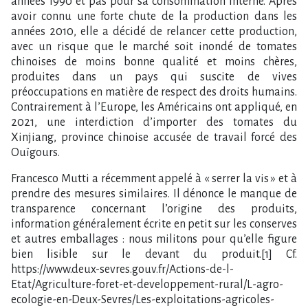
années 1990 et pas pour sa consommation interne. Après
avoir connu une forte chute de la production dans les
années 2010, elle a décidé de relancer cette production,
avec un risque que le marché soit inondé de tomates
chinoises de moins bonne qualité et moins chères,
produites dans un pays qui suscite de vives
préoccupations en matière de respect des droits humains.
Contrairement à l’Europe, les Américains ont appliqué, en
2021, une interdiction d’importer des tomates du
Xinjiang, province chinoise accusée de travail forcé des
Ouïgours.
Francesco Mutti a récemment appelé à « serrer la vis » et à
prendre des mesures similaires. Il dénonce le manque de
transparence concernant l’origine des produits,
information généralement écrite en petit sur les conserves
et autres emballages : nous militons pour qu’elle figure
bien lisible sur le devant du produit.[1] Cf.
https://www.deux-sevres.gouv.fr/Actions-de-l-
Etat/Agriculture-foret-et-developpement-rural/L-agro-
ecologie-en-Deux-Sevres/Les-exploitations-agricoles-