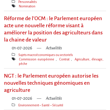
Personnalités
Thèmes(s)
Nomination
Mot(s)-
clé(s)
Réforme de l​‌’OCM : le Parlement européen
acte une nouvelle réforme visant à
améliorer la position des agriculteurs dans
la chaine de valeur
01-07-2026
Actualités
Sujets macroéconomiques ou sectoriels
Thèmes(s)
Commission européenne
Contrat
Agriculture, élevage,
pêche
Mot(s)-
clé(s)
NGT : le Parlement européen autorise les
nouvelles techniques génomiques en
agriculture
01-07-2026
Actualités
Environnement – Santé – Sécurité
Thèmes(s)