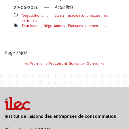
29-06-2026
Actualités
Négociations
Sujets macroéconomiques ou
sectoriels
Thèmes(s)
Distribution
Négociations
Pratiques commerciales
Mot(s)-
clé(s)
Page 2/407
Pages
Premier
Précédent
Suivant
Dernier
«« Premier
« Précédent
Suivant »
Dernier »»
:
Institut de liaisons des entreprises de consommation