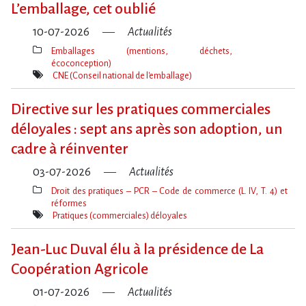
L​‌’emballage, cet oublié
10-07-2026
Actualités
Emballages (mentions, déchets,
écoconception)
Thèmes(s)
CNE (Conseil national de l'emballage)
Mot(s)-
clé(s)
Directive sur les pratiques commerciales
déloyales : sept ans après son adoption, un
cadre à réinventer
03-07-2026
Actualités
Droit des pratiques – PCR – Code de commerce (L. IV, T. 4) et
réformes
Thèmes(s)
Pratiques (commerciales) déloyales
Mot(s)-
clé(s)
Jean-Luc Duval élu à la présidence de La
Coopération Agricole
01-07-2026
Actualités