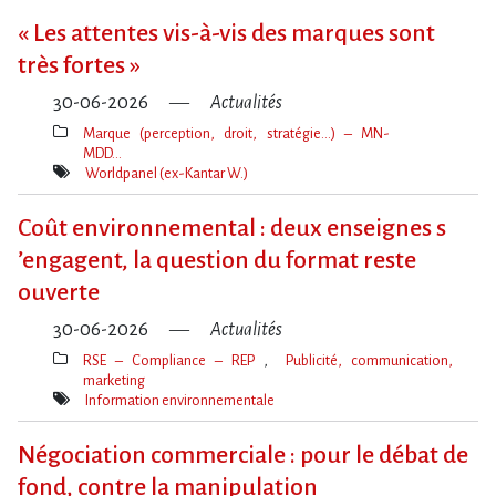
« Les attentes vis-à-vis des marques sont
très fortes »
30-06-2026
Actualités
Marque (perception, droit, stratégie…) – MN-
MDD…
Thèmes(s)
Worldpanel (ex-Kantar W.)
Mot(s)-
clé(s)
Coût environnemental : deux enseignes s​
‌’engagent, la question du format reste
ouverte
30-06-2026
Actualités
RSE – Compliance – REP
Publicité, communication,
marketing
Thèmes(s)
Information environnementale
Mot(s)-
clé(s)
Négociation commerciale : pour le débat de
fond, contre la manipulation