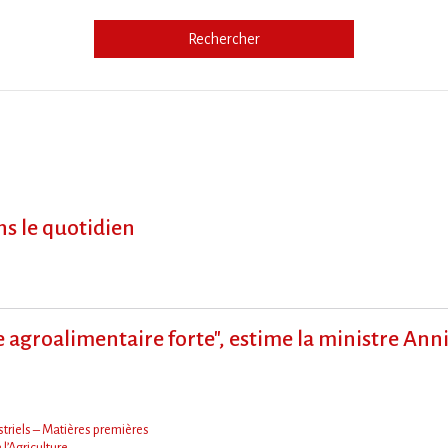
Rechercher
e
ns le quotidien
 agroalimentaire forte", estime la ministre Ann
triels – Matières premières
 l’Agriculture