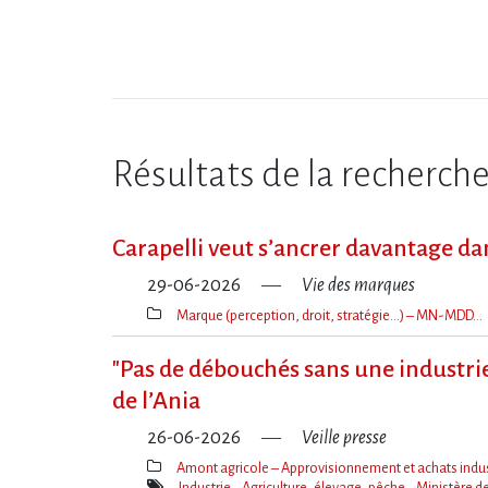
Résultats de la recherch
Carapelli veut s’ancrer davantage da
29-06-2026
Vie des marques
Marque (perception, droit, stratégie…) – MN-MDD…
Thèmes(s)
"Pas de débouchés sans une industrie
de l​‌’Ania
26-06-2026
Veille presse
Amont agricole – Approvisionnement et achats indus
Thèmes(s)
Industrie
Agriculture, élevage, pêche
Ministère de