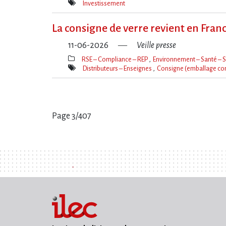
Thèmes(s)
Investissement
Mot(s)-
clé(s)
La consigne de verre revient en Franc
11-06-2026
Veille presse
RSE – Compliance – REP
Environnement – Santé – S
Thèmes(s)
Distributeurs – Enseignes
Consigne (emballage co
Mot(s)-
clé(s)
Page 3/407
Pages
: