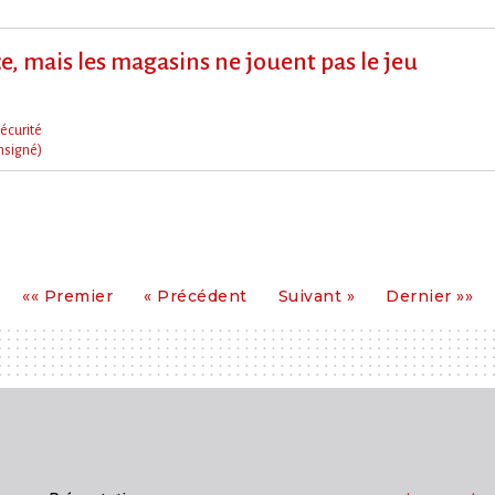
e, mais les magasins ne jouent pas le jeu
écurité
nsigné)
Premier
Précédent
Suivant
Dernier
«« Premier
« Précédent
Suivant »
Dernier »»