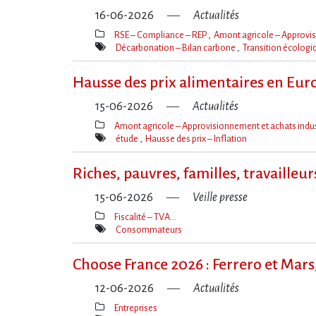
16-06-2026
Actualités
RSE – Compliance – REP
Amont agricole – Approvis
Thèmes(s)
Décarbonation – Bilan carbone
Transition écolog
Mot(s)-
clé(s)
Hausse des prix alimentaires en Euro
15-06-2026
Actualités
Amont agricole – Approvisionnement et achats indus
Thèmes(s)
étude
Hausse des prix – Inflation
Mot(s)-
clé(s)
Riches, pauvres, familles, travailleu
15-06-2026
Veille presse
Fiscalité – TVA…
Thèmes(s)
Consommateurs
Mot(s)-
clé(s)
Choose France 2026 : Ferrero et Mars,
12-06-2026
Actualités
Entreprises