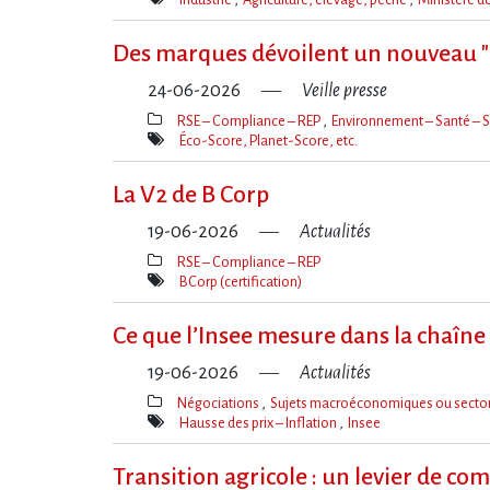
Mot(s)-
clé(s)
Des marques dévoilent un nouveau 
24-06-2026
Veille presse
RSE – Compliance – REP
Environnement – Santé – S
Thèmes(s)
Éco-Score, Planet-Score, etc.
Mot(s)-
clé(s)
La V2 de B Corp
19-06-2026
Actualités
RSE – Compliance – REP
Thèmes(s)
BCorp (certification)
Mot(s)-
clé(s)
Ce que l​‌’Insee mesure dans la chaîne a
19-06-2026
Actualités
Négociations
Sujets macroéconomiques ou sector
Thèmes(s)
Hausse des prix – Inflation
Insee
Mot(s)-
clé(s)
Transition agricole : un levier de co