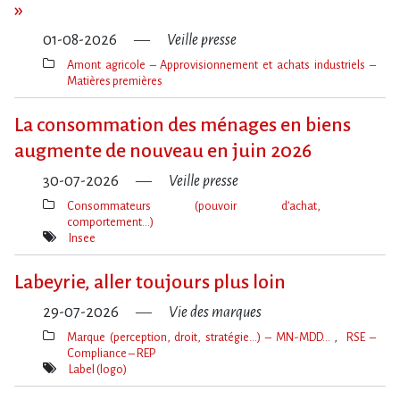
»
01-08-2026
Veille presse
Amont agricole – Approvisionnement et achats industriels –
Matières premières
Thèmes(s)
La consommation des ménages en biens
augmente de nouveau en juin 2026
30-07-2026
Veille presse
Consommateurs (pouvoir d’achat,
comportement…)
Thèmes(s)
Insee
Mot(s)-
clé(s)
Labeyrie, aller toujours plus loin
29-07-2026
Vie des marques
Marque (perception, droit, stratégie…) – MN-MDD…
RSE –
Compliance – REP
Thèmes(s)
Label (logo)
Mot(s)-