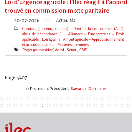
Loi d​‌’urgence agricole : l​‌’Ilec réagit à l​‌’accord
trouvé en commission mixte paritaire
20-07-2026
Actualités
Contrats (contenu, clauses)
Droit de la concurrence (AdlC,
abus de dépendance…)
Alliances – Eurocentrales – Droit
applicable
Lois Égalim
Amont agricole – Approvisionnement
et achats industriels – Matières premières
Thèmes(s)
Projet (proposition) de loi
Sénat
CMP
Mot(s)-
clé(s)
Page 1/407
Pages
Premier
Précédent
Suivant
Dernier
«« Premier
« Précédent
Suivant »
Dernier »»
: