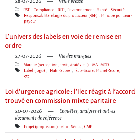
28-07-2026
Veille presse
RSE – Compliance – REP
Environnement – Santé – Sécurité
Thèmes(s)
Responsabilité élargie du producteur (REP)
Principe pollueur-
payeur
Mot(s)-
clé(s)
L’univers des labels en voie de remise en
ordre
27-07-2026
Vie des marques
Marque (perception, droit, stratégie…) – MN-MDD…
Thèmes(s)
Label (logo)
Nutri-Score
Éco-Score, Planet-Score,
etc.
Mot(s)-
clé(s)
Loi d​‌’urgence agricole : l​‌’Ilec réagit à l​‌’accord
trouvé en commission mixte paritaire
20-07-2026
Enquêtes, analyses et autres
documents de référence
Projet (proposition) de loi
Sénat
CMP
Mot(s)-
clé(s)