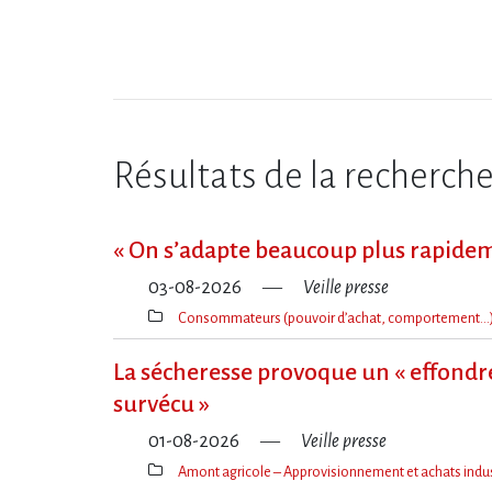
Résultats de la recherch
« On s​‌’adapte beaucoup plus rapide
03-08-2026
Veille presse
Consommateurs (pouvoir d’achat, comportement…
Thèmes(s)
La sécheresse provoque un « effondre
survécu »
01-08-2026
Veille presse
Amont agricole – Approvisionnement et achats indus
Thèmes(s)