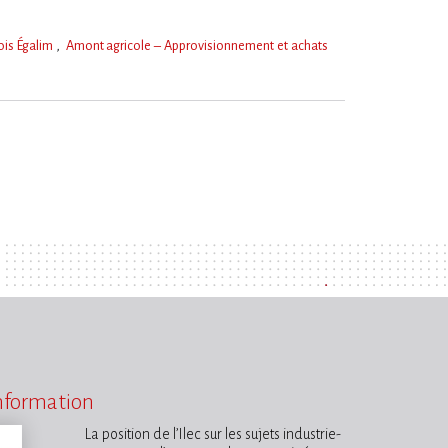
ois Égalim
Amont agricole – Approvisionnement et achats
information
La position de l’Ilec sur les sujets industrie-