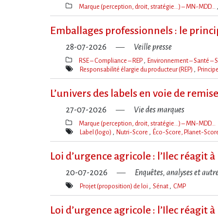
Marque (perception, droit, stratégie…) – MN-MDD…
Thèmes(s)
Emballages professionnels : le princ
28-07-2026
Veille presse
RSE – Compliance – REP
Environnement – Santé – S
Thèmes(s)
Responsabilité élargie du producteur (REP)
Princip
Mot(s)-
clé(s)
L’univers des labels en voie de remis
27-07-2026
Vie des marques
Marque (perception, droit, stratégie…) – MN-MDD…
Thèmes(s)
Label (logo)
Nutri-Score
Éco-Score, Planet-Score
Mot(s)-
clé(s)
Loi d​‌’urgence agricole : l​‌’Ilec réag
20-07-2026
Enquêtes, analyses et autr
Projet (proposition) de loi
Sénat
CMP
Mot(s)-
clé(s)
Loi d​‌’urgence agricole : l​‌’Ilec réag