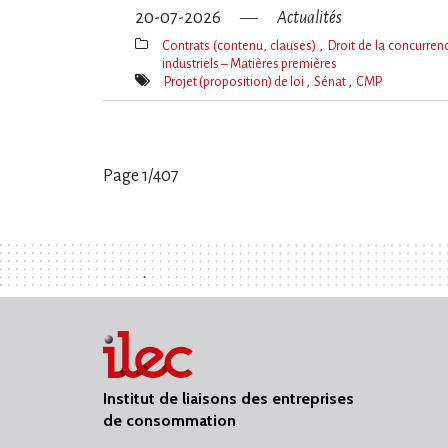
20-07-2026
Actualités
Contrats (contenu, clauses)
Droit de la concurre
industriels – Matières premières
Thèmes(s)
Projet (proposition) de loi
Sénat
CMP
Mot(s)-
clé(s)
Page 1/407
Pages
:
Institut de liaisons des entreprises
de consommation