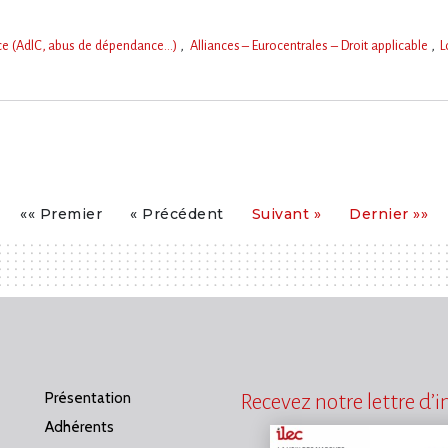
nce (AdlC, abus de dépendance…)
Alliances – Eurocentrales – Droit applicable
L
Premier
Précédent
Suivant
Dernier
«« Premier
« Précédent
Suivant »
Dernier »»
Présentation
Recevez notre lettre d’
Adhérents