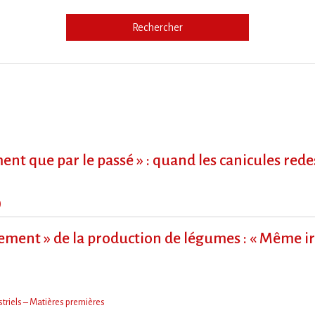
Rechercher
e
ment que par le passé » : quand les canicules re
)
ment » de la production de légumes : « Même irr
triels – Matières premières