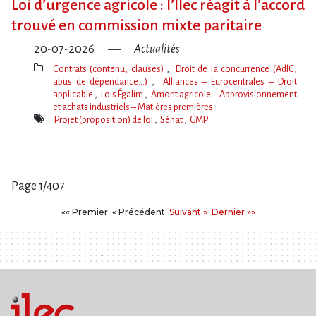
Loi d​‌’urgence agricole : l​‌’Ilec réagit à l​‌’accord
trouvé en commission mixte paritaire
20-07-2026
Actualités
Contrats (contenu, clauses)
Droit de la concurrence (AdlC,
abus de dépendance…)
Alliances – Eurocentrales – Droit
applicable
Lois Égalim
Amont agricole – Approvisionnement
et achats industriels – Matières premières
Thèmes(s)
Projet (proposition) de loi
Sénat
CMP
Mot(s)-
clé(s)
Page 1/407
Pages
Premier
Précédent
Suivant
Dernier
«« Premier
« Précédent
Suivant »
Dernier »»
: