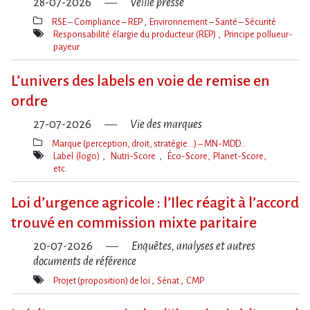
28-07-2026
Veille presse
RSE – Compliance – REP
Environnement – Santé – Sécurité
Thèmes(s)
Responsabilité élargie du producteur (REP)
Principe pollueur-
payeur
Mot(s)-
clé(s)
L’univers des labels en voie de remise en
ordre
27-07-2026
Vie des marques
Marque (perception, droit, stratégie…) – MN-MDD…
Thèmes(s)
Label (logo)
Nutri-Score
Éco-Score, Planet-Score,
etc.
Mot(s)-
clé(s)
Loi d​‌’urgence agricole : l​‌’Ilec réagit à l​‌’accord
trouvé en commission mixte paritaire
20-07-2026
Enquêtes, analyses et autres
documents de référence
Projet (proposition) de loi
Sénat
CMP
Mot(s)-
clé(s)