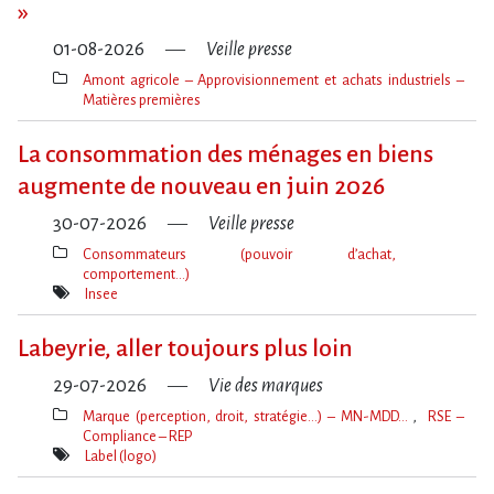
»
01-08-2026
Veille presse
Amont agricole – Approvisionnement et achats industriels –
Matières premières
Thèmes(s)
La consommation des ménages en biens
augmente de nouveau en juin 2026
30-07-2026
Veille presse
Consommateurs (pouvoir d’achat,
comportement…)
Thèmes(s)
Insee
Mot(s)-
clé(s)
Labeyrie, aller toujours plus loin
29-07-2026
Vie des marques
Marque (perception, droit, stratégie…) – MN-MDD…
RSE –
Compliance – REP
Thèmes(s)
Label (logo)
Mot(s)-