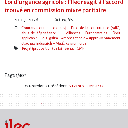
Loi d​‌’urgence agricole : l​‌’Ilec réagit à l​‌’accord
trouvé en commission mixte paritaire
20-07-2026
Actualités
Contrats (contenu, clauses)
Droit de la concurrence (AdlC,
abus de dépendance…)
Alliances – Eurocentrales – Droit
applicable
Lois Égalim
Amont agricole – Approvisionnement
et achats industriels – Matières premières
Thèmes(s)
Projet (proposition) de loi
Sénat
CMP
Mot(s)-
clé(s)
Page 1/407
Pages
Premier
Précédent
Suivant
Dernier
«« Premier
« Précédent
Suivant »
Dernier »»
: