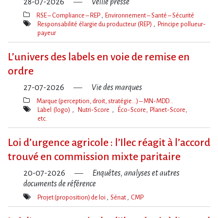
28-07-2026
Veille presse
RSE – Compliance – REP
Environnement – Santé – Sécurité
Thèmes(s)
Responsabilité élargie du producteur (REP)
Principe pollueur-
payeur
Mot(s)-
clé(s)
L’univers des labels en voie de remise en
ordre
27-07-2026
Vie des marques
Marque (perception, droit, stratégie…) – MN-MDD…
Thèmes(s)
Label (logo)
Nutri-Score
Éco-Score, Planet-Score,
etc.
Mot(s)-
clé(s)
Loi d​‌’urgence agricole : l​‌’Ilec réagit à l​‌’accord
trouvé en commission mixte paritaire
20-07-2026
Enquêtes, analyses et autres
documents de référence
Projet (proposition) de loi
Sénat
CMP
Mot(s)-
clé(s)