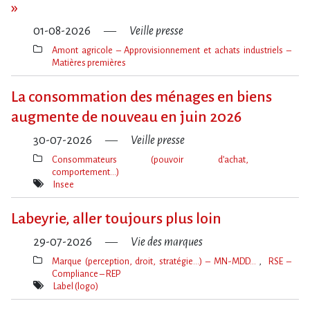
»
01-08-2026
Veille presse
Amont agricole – Approvisionnement et achats industriels –
Matières premières
Thèmes(s)
La consommation des ménages en biens
augmente de nouveau en juin 2026
30-07-2026
Veille presse
Consommateurs (pouvoir d’achat,
comportement…)
Thèmes(s)
Insee
Mot(s)-
clé(s)
Labeyrie, aller toujours plus loin
29-07-2026
Vie des marques
Marque (perception, droit, stratégie…) – MN-MDD…
RSE –
Compliance – REP
Thèmes(s)
Label (logo)
Mot(s)-