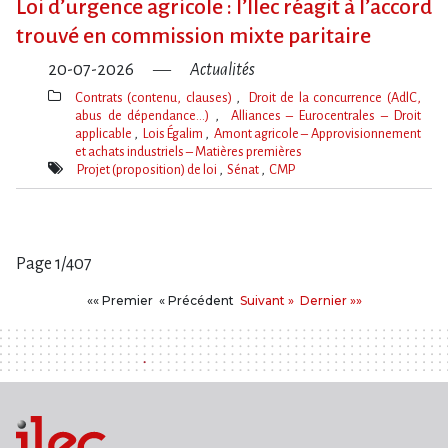
Loi d​‌’urgence agricole : l​‌’Ilec réagit à l​‌’accord
trouvé en commission mixte paritaire
20-07-2026
Actualités
Contrats (contenu, clauses)
Droit de la concurrence (AdlC,
abus de dépendance…)
Alliances – Eurocentrales – Droit
applicable
Lois Égalim
Amont agricole – Approvisionnement
et achats industriels – Matières premières
Thèmes(s)
Projet (proposition) de loi
Sénat
CMP
Mot(s)-
clé(s)
Page 1/407
Pages
Premier
Précédent
Suivant
Dernier
«« Premier
« Précédent
Suivant »
Dernier »»
: