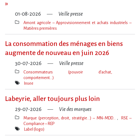
»
01-08-2026
Veille presse
Amont agricole – Approvisionnement et achats industriels –
Matières premières
Thèmes(s)
La consommation des ménages en biens
augmente de nouveau en juin 2026
30-07-2026
Veille presse
Consommateurs (pouvoir d’achat,
comportement…)
Thèmes(s)
Insee
Mot(s)-
clé(s)
Labeyrie, aller toujours plus loin
29-07-2026
Vie des marques
Marque (perception, droit, stratégie…) – MN-MDD…
RSE –
Compliance – REP
Thèmes(s)
Label (logo)
Mot(s)-