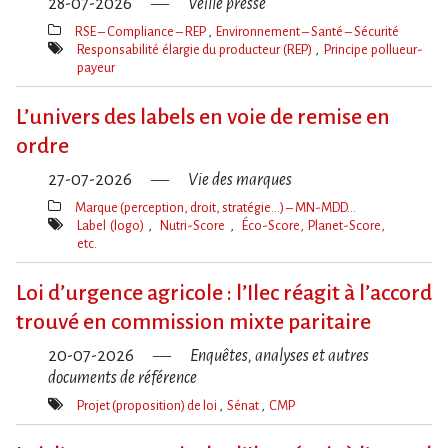
28-07-2026
Veille presse
RSE – Compliance – REP
Environnement – Santé – Sécurité
Thèmes(s)
Responsabilité élargie du producteur (REP)
Principe pollueur-
payeur
Mot(s)-
clé(s)
L’univers des labels en voie de remise en
ordre
27-07-2026
Vie des marques
Marque (perception, droit, stratégie…) – MN-MDD…
Thèmes(s)
Label (logo)
Nutri-Score
Éco-Score, Planet-Score,
etc.
Mot(s)-
clé(s)
Loi d​‌’urgence agricole : l​‌’Ilec réagit à l​‌’accord
trouvé en commission mixte paritaire
20-07-2026
Enquêtes, analyses et autres
documents de référence
Projet (proposition) de loi
Sénat
CMP
Mot(s)-
clé(s)