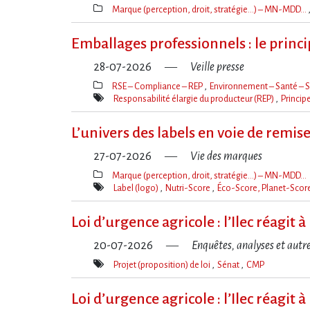
Marque (perception, droit, stratégie…) – MN-MDD…
Thèmes(s)
Emballages professionnels : le princ
28-07-2026
Veille presse
RSE – Compliance – REP
Environnement – Santé – S
Thèmes(s)
Responsabilité élargie du producteur (REP)
Princip
Mot(s)-
clé(s)
L’univers des labels en voie de remis
27-07-2026
Vie des marques
Marque (perception, droit, stratégie…) – MN-MDD…
Thèmes(s)
Label (logo)
Nutri-Score
Éco-Score, Planet-Score
Mot(s)-
clé(s)
Loi d​‌’urgence agricole : l​‌’Ilec réag
20-07-2026
Enquêtes, analyses et autr
Projet (proposition) de loi
Sénat
CMP
Mot(s)-
clé(s)
Loi d​‌’urgence agricole : l​‌’Ilec réag