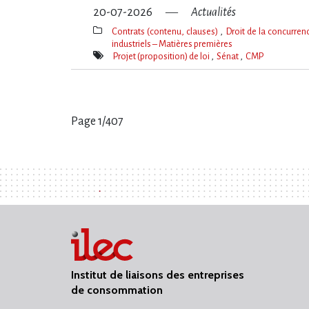
20-07-2026
Actualités
Contrats (contenu, clauses)
Droit de la concurre
industriels – Matières premières
Thèmes(s)
Projet (proposition) de loi
Sénat
CMP
Mot(s)-
clé(s)
Page 1/407
Pages
:
Institut de liaisons des entreprises
de consommation