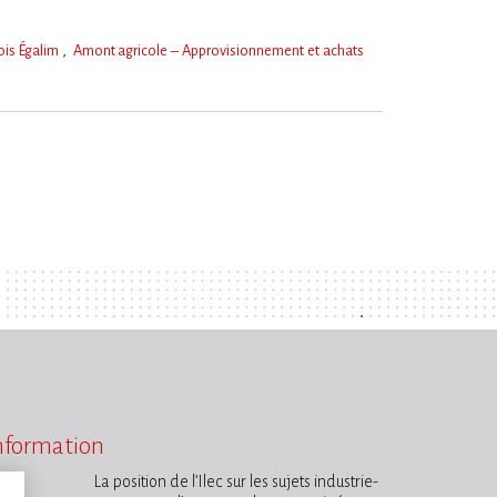
ois Égalim
Amont agricole – Approvisionnement et achats
information
La position de l’Ilec sur les sujets industrie-