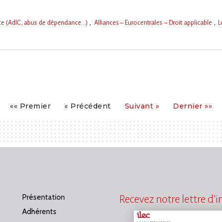
nce (AdlC, abus de dépendance…)
Alliances – Eurocentrales – Droit applicable
L
Premier
Précédent
Suivant
Dernier
«« Premier
« Précédent
Suivant »
Dernier »»
Présentation
Recevez notre lettre d’
Adhérents