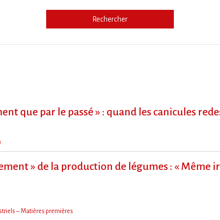
Rechercher
e
ment que par le passé » : quand les canicules re
)
ment » de la production de légumes : « Même irr
triels – Matières premières