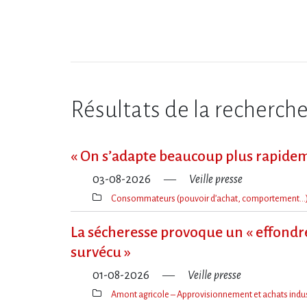
Résultats de la recherch
« On s​‌’adapte beaucoup plus rapide
03-08-2026
Veille presse
Consommateurs (pouvoir d’achat, comportement…
Thèmes(s)
La sécheresse provoque un « effondre
survécu »
01-08-2026
Veille presse
Amont agricole – Approvisionnement et achats indus
Thèmes(s)