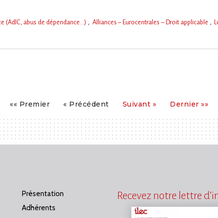
nce (AdlC, abus de dépendance…)
Alliances – Eurocentrales – Droit applicable
L
Premier
Précédent
Suivant
Dernier
«« Premier
« Précédent
Suivant »
Dernier »»
Présentation
Recevez notre lettre d’
Adhérents