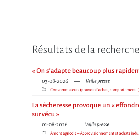
Résultats de la recherch
« On s​‌’adapte beaucoup plus rapide
03-08-2026
Veille presse
Consommateurs (pouvoir d’achat, comportement…
Thèmes(s)
La sécheresse provoque un « effondre
survécu »
01-08-2026
Veille presse
Amont agricole – Approvisionnement et achats indus
Thèmes(s)