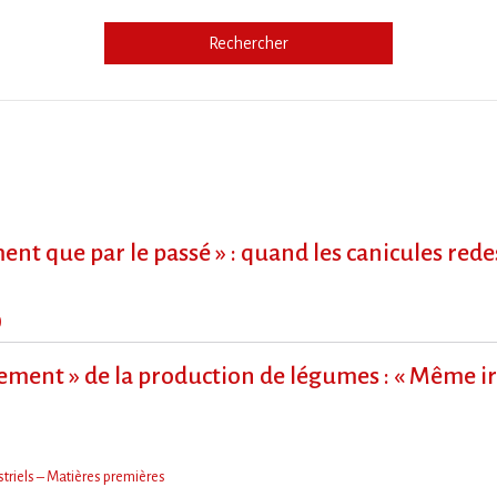
Rechercher
e
ment que par le passé » : quand les canicules re
)
ment » de la production de légumes : « Même irr
triels – Matières premières