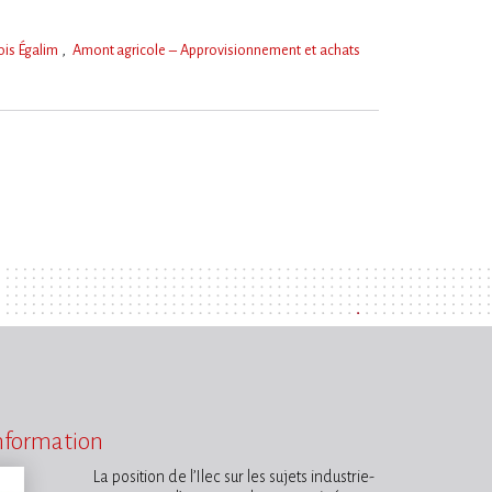
ois Égalim
Amont agricole – Approvisionnement et achats
information
La position de l’Ilec sur les sujets industrie-