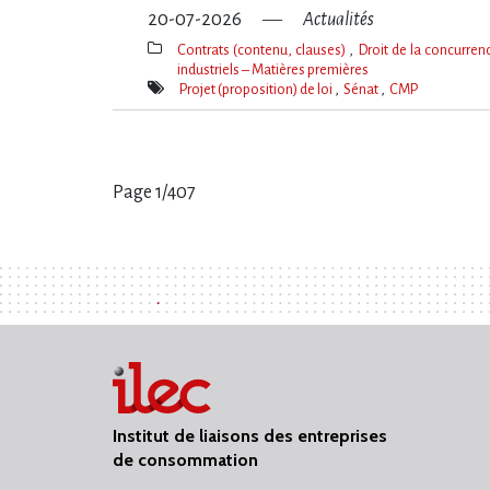
20-07-2026
Actualités
Contrats (contenu, clauses)
Droit de la concurre
industriels – Matières premières
Thèmes(s)
Projet (proposition) de loi
Sénat
CMP
Mot(s)-
clé(s)
Page 1/407
Pages
:
Institut de liaisons des entreprises
de consommation