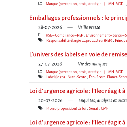
Marque (perception, droit, stratégie…) – MN-MDD…
Thèmes(s)
Emballages professionnels : le princ
28-07-2026
Veille presse
RSE – Compliance – REP
Environnement – Santé – S
Thèmes(s)
Responsabilité élargie du producteur (REP)
Princip
Mot(s)-
clé(s)
L’univers des labels en voie de remis
27-07-2026
Vie des marques
Marque (perception, droit, stratégie…) – MN-MDD…
Thèmes(s)
Label (logo)
Nutri-Score
Éco-Score, Planet-Score
Mot(s)-
clé(s)
Loi d​‌’urgence agricole : l​‌’Ilec réag
20-07-2026
Enquêtes, analyses et autr
Projet (proposition) de loi
Sénat
CMP
Mot(s)-
clé(s)
Loi d​‌’urgence agricole : l​‌’Ilec réag