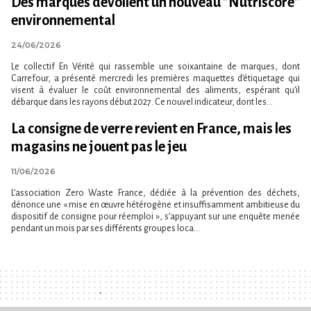
Des marques dévoilent un nouveau "Nutriscore"
environnemental
24/06/2026
Le collectif En Vérité qui rassemble une soixantaine de marques, dont
Carrefour, a présenté mercredi les premières maquettes d​‌’étiquetage qui
visent à évaluer le coût environnemental des aliments, espérant qu​‌’il
débarque dans les rayons début 2027. Ce nouvel indicateur, dont les...
La consigne de verre revient en France, mais les
magasins ne jouent pas le jeu
11/06/2026
L’association Zero Waste France, dédiée à la prévention des déchets,
dénonce une « mise en œuvre hétérogène et insuffisamment ambitieuse du
dispositif de consigne pour réemploi », s’appuyant sur une enquête menée
pendant un mois par ses différents groupes loca...