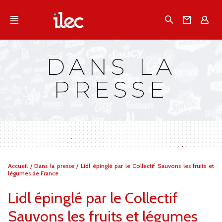
Qu'est-ce que l’Ilec
Recherche
Conta
E
Communiqués de presse
Publications
DANS LA
Campagnes multimarques
PRESSE
Dans la presse
Vous
Accueil
/
Dans la presse
/
Lidl épinglé par le Collectif Sauvons les fruits et
êtes
légumes de France
ici :
Lidl épinglé par le Collectif
Sauvons les fruits et légumes