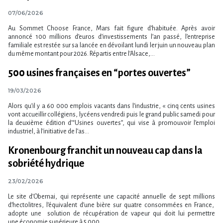
07/06/2026
Au Sommet Choose France, Mars fait figure d’habituée. Après avoir
annoncé 100 millions d’euros d’investissements l’an passé, l’entreprise
familiale est restée sur sa lancée en dévoilant lundi ler juin un nouveau plan
du même montant pour 2026. Répartis entre l’Alsace,...
500 usines françaises en “portes ouvertes”
19/03/2026
Alors qu’il y a 60 000 emplois vacants dans l’industrie, « cinq cents usines
vont accueillir collégiens, lycéens vendredi puis le grand public samedi pour
la deuxième édition d’“Usines ouvertes”, qui vise à promouvoir l’emploi
industriel, à l’initiative de l’as...
Kronenbourg franchit un nouveau cap dans la
sobriété hydrique
23/02/2026
Le site d’Obernai, qui représente une capacité annuelle de sept millions
d’hectolitres, l’équivalent d’une bière sur quatre consommées en France,
adopte une solution de récupération de vapeur qui doit lui permettre
une économie supérieure à 5 000...