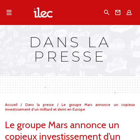
Qu'est-ce que l’Ilec
Recherche
Conta
E
Communiqués de presse
Publications
DANS LA
Campagnes multimarques
PRESSE
Dans la presse
Vous
Accueil
/
Dans la presse
/
Le groupe Mars annonce un copieux
êtes
investissement d’un milliard et demi en Europe
ici :
Le groupe Mars annonce un
copieux investissement d’un