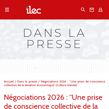
Qu'est-ce que l’Ilec
Recherche
Conta
E
Communiqués de presse
Publications
DANS LA
Campagnes multimarques
PRESSE
Dans la presse
Vous
Accueil
/
Dans la presse
/
Négociations 2026 : “Une prise de conscience
êtes
collective de la situation économique” (Culture Viande)
ici :
Négociations 2026 : “Une prise
de conscience collective de la