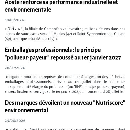
Aoste renforce sa performance industrielle et
environnementale
30/01/2026
« D​‌’ici 2028, la filiale de Campofrio va investir 15 millions d​‌’euros dans ses
usines de saucissons secs de Maclas (42) et Saint-Symphorien-sur-Coisne
(69), ainsi que celui d​‌’Aoste (69). »
Emballages professionnels : le principe
"pollueur-payeur" repoussé au 1er janvier 2027
28/07/2026
L​‌’obligation pour les entreprises de contribuer à la gestion des déchets d​
‌’emballages professionnels, prévue au 1er juillet dans le cadre de
la responsabilité élargie du producteur (ou "REP", principe pollueur-payeur),
entrera finalement en vigueur le 1er janvier 2027, annonce mardi 28 juillet le...
Des marques dévoilent un nouveau "Nutriscore"
environnemental
24/06/2026
Le collectif En Vérité qui rassemble une soixantaine de marques, dont