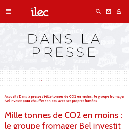
Qu'est-ce que l’Ilec
Recherche
Conta
E
Communiqués de presse
Publications
DANS LA
Campagnes multimarques
PRESSE
Dans la presse
Vous
Accueil
/
Dans la presse
/
Mille tonnes de CO2 en moins : le groupe fromager
êtes
Bel investit pour chauffer son eau avec ses propres fumées
ici :
Mille tonnes de CO2 en moins :
le groupe fromager Bel investit