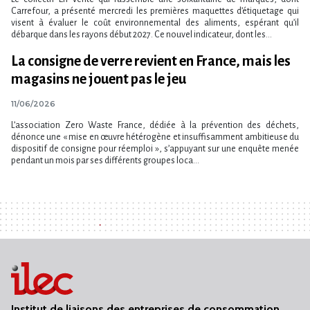
Carrefour, a présenté mercredi les premières maquettes d​‌’étiquetage qui
visent à évaluer le coût environnemental des aliments, espérant qu​‌’il
débarque dans les rayons début 2027. Ce nouvel indicateur, dont les...
La consigne de verre revient en France, mais les
magasins ne jouent pas le jeu
11/06/2026
L’association Zero Waste France, dédiée à la prévention des déchets,
dénonce une « mise en œuvre hétérogène et insuffisamment ambitieuse du
dispositif de consigne pour réemploi », s’appuyant sur une enquête menée
pendant un mois par ses différents groupes loca...
Institut de liaisons des entreprises de consommation