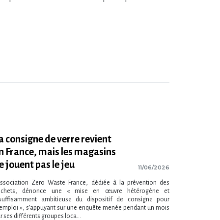
a consigne de verre revient
n France, mais les magasins
e jouent pas le jeu
11/06/2026
association Zero Waste France, dédiée à la prévention des
échets, dénonce une « mise en œuvre hétérogène et
suffisamment ambitieuse du dispositif de consigne pour
emploi », s’appuyant sur une enquête menée pendant un mois
r ses différents groupes loca...