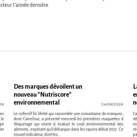
teur l​‌’année dernière.
Des marques dévoilent un
L
nouveau "Nutriscore"
e
environnemental
n
26
24/06/2026
des
Le collectif En Vérité qui rassemble une soixantaine de marques,
L’
 le
dont Carrefour, a présenté mercredi les premières maquettes d​
d
ipe
‌’étiquetage qui visent à évaluer le coût environnemental des
in
ier
aliments, espérant qu​‌’il débarque dans les rayons début 2027. Ce
ré
nouvel indicateur, dont les...
pa