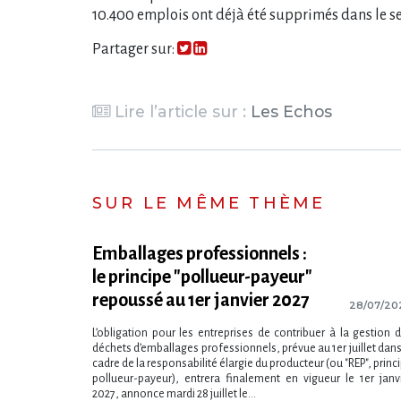
10.400 emplois ont déjà été supprimés dans le sec
Partager sur:
Lire l’article sur :
Les Echos
SUR LE MÊME THÈME
Emballages professionnels :
le principe "pollueur-payeur"
repoussé au 1er janvier 2027
28/07/20
L​‌’obligation pour les entreprises de contribuer à la gestion 
déchets d​‌’emballages professionnels, prévue au 1er juillet dans
cadre de la responsabilité élargie du producteur (ou "REP", princ
pollueur-payeur), entrera finalement en vigueur le 1er janv
2027, annonce mardi 28 juillet le...