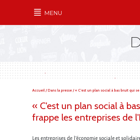
MENU
Qu'est-ce que l’Ilec
Communiqués de presse
Publications
Campagnes
multimarques
Dans la presse
Vous
Accueil
/
Dans la presse
/
« C'est un plan social à bas bruit qui s
êtes
ici :
« C'est un plan social à ba
frappe les entreprises de l
Les entreprises de l​‌’économie sociale et solida