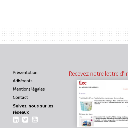
Présentation
Recevez notre lettre d’
Adhérents
Mentions légales
Contact
Suivez-nous sur les
réseaux
LinkedIn
Twitter
YouTube