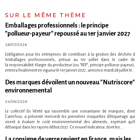
SUR LE MÊME THÈME
Emballages professionnels : le principe
"pollueur-payeur" repoussé au 1er janvier 2027
28/07/2026
L​‌’obligation pour les entreprises de contribuer à la gestion des déchets d​
‌’emballages professionnels, prévue au 1er juillet dans le cadre de
la responsabilité élargie du producteur (ou "REP", principe pollueur-payeur),
entrera finalement en vigueur le 1er janvier 2027, annonce mardi 28 juillet le...
Des marques dévoilent un nouveau "Nutriscore"
environnemental
24/06/2026
Le collectif En Vérité qui rassemble une soixantaine de marques, dont
Carrefour, a présenté mercredi les premières maquettes d​‌’étiquetage qui
visent à évaluer le coût environnemental des aliments, espérant qu​‌’il
débarque dans les rayons début 2027. Ce nouvel indicateur, dont les...
La consigne de verre revient en France, mais les