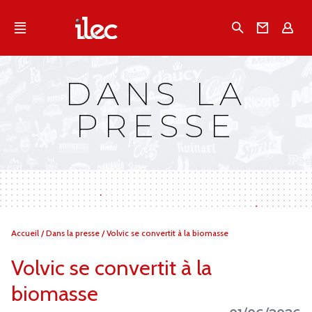
Qu'est-ce que l’Ilec
Recherche
Conta
E
Communiqués de presse
Publications
DANS LA
Campagnes multimarques
PRESSE
Dans la presse
Vous
Accueil
/
Dans la presse
/
Volvic se convertit à la biomasse
êtes
ici :
Volvic se convertit à la
biomasse