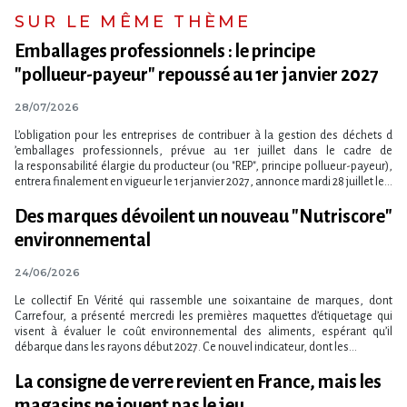
SUR LE MÊME THÈME
Emballages professionnels : le principe
"pollueur-payeur" repoussé au 1er janvier 2027
28/07/2026
L​‌’obligation pour les entreprises de contribuer à la gestion des déchets d​
‌’emballages professionnels, prévue au 1er juillet dans le cadre de
la responsabilité élargie du producteur (ou "REP", principe pollueur-payeur),
entrera finalement en vigueur le 1er janvier 2027, annonce mardi 28 juillet le...
Des marques dévoilent un nouveau "Nutriscore"
environnemental
24/06/2026
Le collectif En Vérité qui rassemble une soixantaine de marques, dont
Carrefour, a présenté mercredi les premières maquettes d​‌’étiquetage qui
visent à évaluer le coût environnemental des aliments, espérant qu​‌’il
débarque dans les rayons début 2027. Ce nouvel indicateur, dont les...
La consigne de verre revient en France, mais les
magasins ne jouent pas le jeu