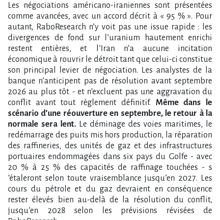
Les négociations américano-iraniennes sont présentées
comme avancées, avec un accord décrit à « 95 % ». Pour
autant, RaboResearch n​‌’y voit pas une issue rapide : les
divergences de fond sur l​‌’uranium hautement enrichi
restent entières, et l​‌’Iran n​‌’a aucune incitation
économique à rouvrir le détroit tant que celui-ci constitue
son principal levier de négociation. Les analystes de la
banque n​‌’anticipent pas de résolution avant septembre
2026 au plus tôt - et n​‌’excluent pas une aggravation du
conflit avant tout règlement définitif.
Même dans le
scénario d​‌’une réouverture en septembre, le retour à la
normale sera lent.
Le déminage des voies maritimes, le
redémarrage des puits mis hors production, la réparation
des raffineries, des unités de gaz et des infrastructures
portuaires endommagées dans six pays du Golfe - avec
20 % à 25 % des capacités de raffinage touchées - s​
‌’étaleront selon toute vraisemblance jusqu​‌’en 2027. Les
cours du pétrole et du gaz devraient en conséquence
rester élevés bien au-delà de la résolution du conflit,
jusqu​‌’en 2028 selon les prévisions révisées de