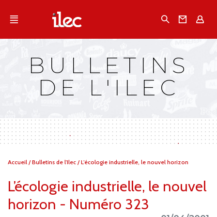
Qu'est-ce que l’Ilec
Recherche
Conta
E
Communiqués de presse
Publications
BULLETINS
Campagnes multimarques
DE L'ILEC
Dans la presse
Vous
Accueil
/
Bulletins de l'Ilec
/
L’écologie industrielle, le nouvel horizon
êtes
ici :
L’écologie industrielle, le nouvel
horizon - Numéro 323