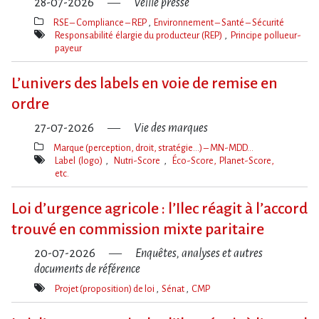
28-07-2026
Veille presse
RSE – Compliance – REP
Environnement – Santé – Sécurité
Thèmes(s)
Responsabilité élargie du producteur (REP)
Principe pollueur-
payeur
Mot(s)-
clé(s)
L’univers des labels en voie de remise en
ordre
27-07-2026
Vie des marques
Marque (perception, droit, stratégie…) – MN-MDD…
Thèmes(s)
Label (logo)
Nutri-Score
Éco-Score, Planet-Score,
etc.
Mot(s)-
clé(s)
Loi d​‌’urgence agricole : l​‌’Ilec réagit à l​‌’accord
trouvé en commission mixte paritaire
20-07-2026
Enquêtes, analyses et autres
documents de référence
Projet (proposition) de loi
Sénat
CMP
Mot(s)-
clé(s)