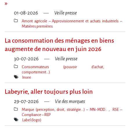
»
01-08-2026
Veille presse
Amont agricole – Approvisionnement et achats industriels –
Matières premières
Thèmes(s)
La consommation des ménages en biens
augmente de nouveau en juin 2026
30-07-2026
Veille presse
Consommateurs (pouvoir d’achat,
comportement…)
Thèmes(s)
Insee
Mot(s)-
clé(s)
Labeyrie, aller toujours plus loin
29-07-2026
Vie des marques
Marque (perception, droit, stratégie…) – MN-MDD…
RSE –
Compliance – REP
Thèmes(s)
Label (logo)
Mot(s)-