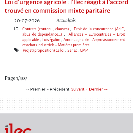
Loi d​‌’urgence agricole : l​‌’Ilec réagit à l​‌’accord
trouvé en commission mixte paritaire
20-07-2026
Actualités
Contrats (contenu, clauses)
Droit de la concurrence (AdlC,
abus de dépendance…)
Alliances – Eurocentrales – Droit
applicable
Lois Égalim
Amont agricole – Approvisionnement
et achats industriels – Matières premières
Thèmes(s)
Projet (proposition) de loi
Sénat
CMP
Mot(s)-
clé(s)
Page 1/407
Pages
Premier
Précédent
Suivant
Dernier
«« Premier
« Précédent
Suivant »
Dernier »»
: