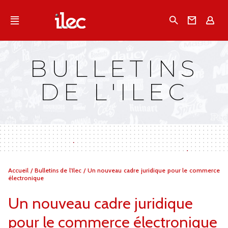
Qu'est-ce que l’Ilec
Recherche
Conta
E
Communiqués de presse
Publications
BULLETINS
Campagnes multimarques
DE L'ILEC
Dans la presse
Vous
Accueil
/
Bulletins de l'Ilec
/
Un nouveau cadre juridique pour le commerce
êtes
électronique
ici :
Un nouveau cadre juridique
pour le commerce électronique