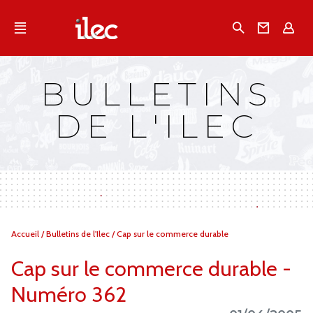
Qu'est-ce que l’Ilec
Recherche
Conta
E
Communiqués de presse
Publications
BULLETINS
Campagnes multimarques
DE L'ILEC
Dans la presse
Vous
Accueil
/
Bulletins de l'Ilec
/
Cap sur le commerce durable
êtes
ici :
Cap sur le commerce durable -
Numéro 362