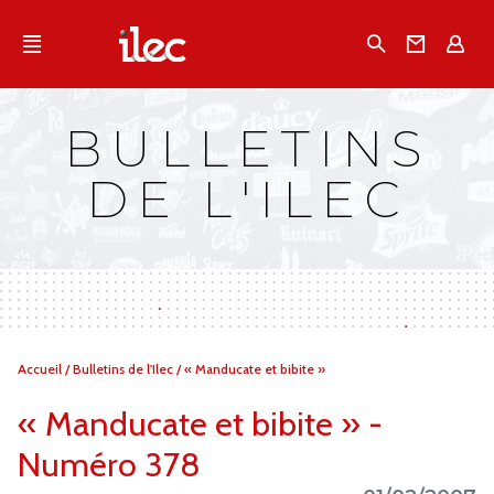
Qu'est-ce que l’Ilec
Recherche
Conta
E
Communiqués de presse
Publications
BULLETINS
Campagnes multimarques
DE L'ILEC
Dans la presse
Vous
Accueil
/
Bulletins de l'Ilec
/
« Manducate et bibite »
êtes
ici :
« Manducate et bibite » -
Numéro 378