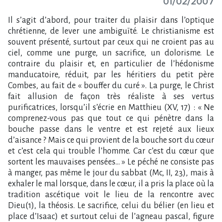
01/02/2007
Il s’agit d’abord, pour traiter du plaisir dans l’optique chrétienne, de lever une ambiguïté. Le christianisme est souvent présenté, surtout par ceux qui ne croient pas au ciel, comme une purge, un sacrifice, un dolorisme. Le contraire du plaisir et, en particulier de l’hédonisme manducatoire, réduit, par les héritiers du petit père Combes, au fait de « bouffer du curé ». La purge, le Christ fait allusion de façon très réaliste à ses vertus purificatrices, lorsqu’il s’écrie en Matthieu (XV, 17) : « Ne comprenez-vous pas que tout ce qui pénètre dans la bouche passe dans le ventre et est rejeté aux lieux d’aisance ? Mais ce qui provient de la bouche sort du cœur et c’est cela qui trouble l’homme. Car c’est du cœur que sortent les mauvaises pensées… » Le péché ne consiste pas à manger, pas même le jour du sabbat (Mc, II, 23), mais à exhaler le mal lorsque, dans le cœur, il a pris la place où la tradition ascétique voit le lieu de la rencontre avec Dieu(1), la théosis. Le sacrifice, celui du bélier (en lieu et place d’Isaac) et surtout celui de l’agneau pascal, figure de l’Agneau qu’est le Christ lui-même, joue un rôle central dans l’économie divine, tant l’offense faite par l’homme, en l’espèce Adam, à Dieu est grave. A ce point qu’elle corrompt l’humanité entière(2), laquelle, dans ces conditions, ne peut être rédimée que par Dieu lui-même. Pour autant, le christianisme est tout le contraire d’une ataraxie sacrificielle. René Girard a fait litière de cette idée. Contrairement au meurtre rituel du bouc émissaire qui est coupable, parce que chargé des fautes de la communauté et immolée par celle-ci pour sa purification, le Fils de l’homme est innocent. Il prend sur lui les péchés de l’humanité, afin de la racheter en un acte unique et définitif. Il n’est pas « contraint chaque jour, comme les grands prêtres, d’offrir des sacrifices, d’abord pour ses propres péchés, ensuite pour ceux du peuple, car cela il l’a fait une fois pour toutes en s’offrant lui-même » (Hb, VII, 27). Dolorisme enfin. Quiconque a suivi les processions pénitentiaires à Sartène ou à Séville, visité les églises coloniales du Pérou ou d’Equateur, contemplé les œuvres de Zurbaran, ne peut éluder la question du dolorisme. Le désespoir du moine a un nom, c’est l’acédie ; celui du fidèle un autre, c’est la déréliction ; celui du Christ est l’athéisme, lorsqu’il s’écrie sur la croix : « Mon Dieu, mon Dieu, pourquoi m’as-tu abandonné ? » (3). Le Christ doit s’anéantir en tant qu’hypostase divine, au sens propre du terme, devenir négation de lui-même, autrement dit a-thée(4) par sa projection dans la seule condition humaine, et de là connaître la mort, à seule fin de mieux reparaître en gloire à la droite de Dieu, ayant vaincu la mort. C’est pourquoi le christianisme n’est pas doloriste. C’est un hymne à la vie, mais à la vie éternelle rendue manifeste sur terre, au troisième jour. Folie de l’économie divine, selon Athanase ou Irénée, car « Dieu est devenu homme pour que l’homme puisse devenir Dieu ». Rien de moins. Les esprits chagrins objecteront qu’il y a loin de l’absence de douleur à l’expression du plaisir, surtout celui du corps. Et de souligner que l’ascète passe sa vie à jeûner et tout bon orthodoxe à réfréner ses appétits, le vendredi, voire le mercredi durant le grand carême ou le petit. Rien n’est plus vrai, mais rien n’est plus faux(5). Le mémorial chrétien est instauré le soir du jeudi saint. Avec ses disciples, le Christ participe au sedêr, repas rituel de la Pâque juive, la fête de Pesah qui célèbre la fuite d’Egypte, lorsque le peuple élu qui fut nourri pendant quarante années au désert, grâce à la manne reçue du ciel, échappa à l’exil et à l’esclavage. A y regarder de près, les personnages de l’Evangile passent leur temps à manger. Le premier miracle accompli en saint Jean par le Christ, à Cana, intervient à l’occasion d’un festin de mariage, lorsque vient à manquer non pas le nécessaire, la nourriture, mais le superflu, le vin. Le Fils de l’homme n’y va pas par quatre chemins. « Il y avait là six jarres de pierre destinées aux purifications des Juifs, et contenant chacune deux ou trois mesures » (Jn, II,6), soit, au bas mot, de 480 à 720 litres ! Tout comme la grâce, le vin est distribué en abondance. Et en qualité aussi. A preuve la remarque de l’intendant qui interpelle le marié et lui dit « Tout le monde sert d’abord le bon vin, et quand les gens sont ivres, le moins bon. Toi tu as gardé le bon vin jusqu’à présent » (Jn, II,10). Surabondance de la grâce ! Confirmée lors de la première multiplication des pains. Le Christ, qui s’était retiré découvre qu’une foule l’avait suivi « et il eut pitié d’eux et guérit les infirmes » (Mt, XIV, 14). Mais voici que le soir s’avance et que les estomacs se rebellent. Lors, le Messie, sollicité par les apôtres, « ayant pris les cinq pains et les deux poissons, levé les yeux au ciel, il prononça la bénédiction et, ayant rompu les pains, il les donna aux disciples, et les disciples aux foules » (Mt, XIV, 19). L’évangéliste scrupuleux de noter que cinq mille hommes furent ainsi rassasiés et que furent remplis douze couffins avec les morceaux qui restèrent. Superlative surabondance de la grâce ! Le caractère eucharistique des scènes évoquées, à travers le vin et le pain, ou surtout les paroles du Christ lors du miracle, reprises mot pour mot dans le canon de la messe selon Pie V(6), marquent clairement le caractère eucharistique de la prise d’aliments. Quiconque en douterait tiendrait le rôle d’un des Pharisiens de saint Jean qui, entendant le Christ dire « Moi, je suis le pain, le pain vivant descendu du ciel ; si quelqu’un mange de ce pain, il vivra à jamais ; et le pain que moi je donnerai c’est ma chair, pour la Vie du monde », se récrient : « Comment… cet homme peut-il donner sa chair à manger ? » Juristes et positivistes, les Romains accusèrent les chrétiens d’anthropophagie. Eux, au moins, avaient compris le caractère manducatoire, alimentaire et physique de la religion nouvelle. Tout cela, selon les sceptiques, n’intéresse cependant que ce bas monde, mais pas le « siècle à venir ». Que nenni ! Le Christ ressuscité se signale en Galilée aux disciples qui ne le reconnaissant pas, en leur demandant, dans l’appendice de l’évangile de Jean : « Enfants, n’auriez-vous pas quelque chose à manger ? » (XXI, 5). L’évangéliste d’ajouter : « Vient Jésus, qui prend le pain et le leur donne, et du menu poisson pareillement » (XXI, 13). Curieuse façon de se faire reconnaître pour le supplicié, de retour de l’Enfer(7) ! Chez Luc, les choses vont plus loin encore dans la symbolique manducatoire. Décidé à montrer qu’il n’est pas pur esprit, le Christ, ressuscité dans son corps de gloire, demande : « Avez-vous ici quelque chose à manger ? » « Ils lui remirent un morceau de poisson grillé. Et l’ayant pris, il le mangea devant eux » (XXIV, 41). Pourtant, en conclusion de son évangile, Jean rapporte que Jésus, enfin reconnu par Marie-Madeleine, qui sans doute le presse physiquement, lui lance : « Cesse de me toucher, car je ne suis pas encore monté vers mon Père » (XX, 17). Autrement dit, le Dieu homme qui traverse les murs avec son corps glorifié(8) ne peut pas même être touché, mais l’homme Dieu ne trouve de meilleure manière de s’attester lui-même que de manger. Cette apparente contradiction prouve qu’il agit de manière humaine et eucharistique à la fois. Le christianisme est donc incontestablement lié au repas, à l’ingestion alimentaire, surtout dans l’orthodoxie, dont les fidèles consomment immédiatement les saints dons, ignorant l’exposition du saint sacrement. Pour autant, a-t-il quelque chose en commun avec le plaisir ? La réponse sera encore positive. A contrario d’abord. Le jeûne, pour le Christ, n’a aucune valeur chez celui qui s’en fait gloire. Il ne vaut que par l’apparence de son contraire : « Pour toi, quand tu jeûnes, parfume ta tête et lave ton visage, afin de ne pas laisser voir aux hommes que tu jeûnes. » Renversement des valeurs typique des Béatitudes selon Luc (mais pas selon Matthieu, moins réaliste) : « Bienheureux, vous qui avez faim maintenant, parce que vous serez rassasiés » (Lc, VI, 21). Tout cela paraîtra cependant bien contourné aux sceptiques qui cherchent plutôt le vrai plaisir, non dans un besoin sublimé, mais dans une véritable fête des sens. A ceux-là, il sera répondu par le sensualisme du christianisme, attesté dans les Ecritures saintes, sans même qu’il soit besoin d’en appeler à Suzanne au bain ou au Cantique des cantiques. Jésus, dans les évangiles, ne cesse de marcher pour annoncer, de Galilée en Judée, la bonne nouvelle « Et les Douze étaient avec lui ainsi que quelques femmes… Marie, appelée Magdaléenne, de laquelle sept démons étaient sortis, et Jeanne, femme de Chouza, intendant d’Hérode, et Suzanne, et beaucoup d’autres qui les assistaient de leur biens » (Lc, VIII, 2-3). La fameuse Marie-Madeleine entre en scène. Personnage composé de bric et de broc par la tradition catholique dont Paul Claudel, poète interminable mais exégète limité, est la dupe, lorsqu’il affirme dans son Journal : « Ils (les exégètes) découpent Isaïe en deux et sainte Madeleine en trois. » Le converti de Notre-Dame a tort. Il y a bien trois Marie, qui conjuguent l’amour de Jésus, chacune à sa place. Il y a d’abord la sœur de Marthe et de Lazare, Marie qui accueille le Messie à Béthanie, six jours avant la Pâque. Marthe la bonne ménagère et Marie la sensuelle sont chacune à leur place. « Or Marie avait pris une livre d’un parfum très pur et de très grande valeur ; elle versa le parfum sur les pieds de Jésus, qu’elle essuya avec ses cheveux ; la maison fut remplie de l’odeur du parfum » (Jn, XII, 1). Quoi de plus érotique que cette scène où se mêlent les plaisirs des sens : la beauté de Marie, l’enivrement du parfum, le frisson du massage ? C’est Judas qui proteste, arguant qu’il ne faut pas gâcher l’argent et la troupe. Jésus lui répond avec rudesse : « Laisse la ! Il f