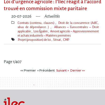
Loi d​‌’urgence agricole : l​‌’Ilec réagit à l​‌’accord
trouvé en commission mixte paritaire
20-07-2026
Actualités
Contrats (contenu, clauses)
Droit de la concurrence (AdlC,
abus de dépendance…)
Alliances – Eurocentrales – Droit
applicable
Lois Égalim
Amont agricole – Approvisionnement
et achats industriels – Matières premières
Thèmes(s)
Projet (proposition) de loi
Sénat
CMP
Mot(s)-
clé(s)
Page 1/407
Pages
Premier
Précédent
Suivant
Dernier
«« Premier
« Précédent
Suivant »
Dernier »»
: