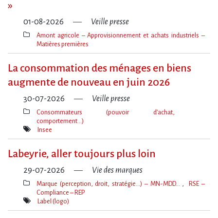
»
01-08-2026
Veille presse
Amont agricole – Approvisionnement et achats industriels –
Matières premières
Thèmes(s)
La consommation des ménages en biens
augmente de nouveau en juin 2026
30-07-2026
Veille presse
Consommateurs (pouvoir d’achat,
comportement…)
Thèmes(s)
Insee
Mot(s)-
clé(s)
Labeyrie, aller toujours plus loin
29-07-2026
Vie des marques
Marque (perception, droit, stratégie…) – MN-MDD…
RSE –
Compliance – REP
Thèmes(s)
Label (logo)
Mot(s)-