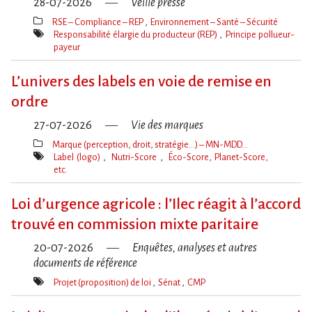
28-07-2026
Veille presse
RSE – Compliance – REP
Environnement – Santé – Sécurité
Thèmes(s)
Responsabilité élargie du producteur (REP)
Principe pollueur-
payeur
Mot(s)-
clé(s)
L’univers des labels en voie de remise en
ordre
27-07-2026
Vie des marques
Marque (perception, droit, stratégie…) – MN-MDD…
Thèmes(s)
Label (logo)
Nutri-Score
Éco-Score, Planet-Score,
etc.
Mot(s)-
clé(s)
Loi d​‌’urgence agricole : l​‌’Ilec réagit à l​‌’accord
trouvé en commission mixte paritaire
20-07-2026
Enquêtes, analyses et autres
documents de référence
Projet (proposition) de loi
Sénat
CMP
Mot(s)-
clé(s)