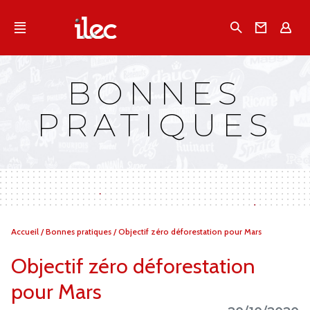
Qu'est-ce que l’Ilec
Recherche
Conta
E
Communiqués de presse
Publications
BONNES
Campagnes multimarques
PRATIQUES
Dans la presse
Vous
Accueil
/
Bonnes pratiques
/
Objectif zéro déforestation pour Mars
êtes
ici :
Objectif zéro déforestation
pour Mars