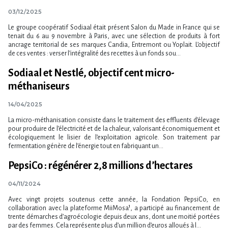
03/12/2025
Le groupe coopératif Sodiaal était présent Salon du Made in France qui se
tenait du 6 au 9 novembre à Paris, avec une sélection de produits à fort
ancrage territorial de ses marques Candia, Entremont ou Yoplait. L’objectif
de ces ventes : verser l’intégralité des recettes à un fonds sou...
Sodiaal et Nestlé, objectif cent micro-
méthaniseurs
14/04/2025
La micro-méthanisation consiste dans le traitement des effluents d’élevage
pour produire de l’électricité et de la chaleur, valorisant économiquement et
écologiquement le lisier de l’exploitation agricole. Son traitement par
fermentation génère de l’énergie tout en fabriquant un...
PepsiCo : régénérer 2,8 millions d’hectares
04/11/2024
Avec vingt projets soutenus cette année, la Fondation PepsiCo, en
collaboration avec la plateforme MiiMosa¹, a participé au financement de
trente démarches d’agroécologie depuis deux ans, dont une moitié portées
par des femmes. Cela représente plus d’un million d’euros alloués à l...