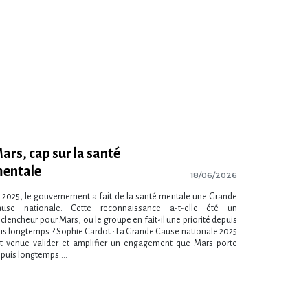
ars, cap sur la santé
entale
18/06/2026
 2025, le gouvernement a fait de la santé mentale une Grande
ause nationale. Cette reconnaissance a-t-elle été un
clencheur pour Mars, ou le groupe en fait-il une priorité depuis
us longtemps ? Sophie Cardot : La Grande Cause nationale 2025
t venue valider et amplifier un engagement que Mars porte
puis longtemps....