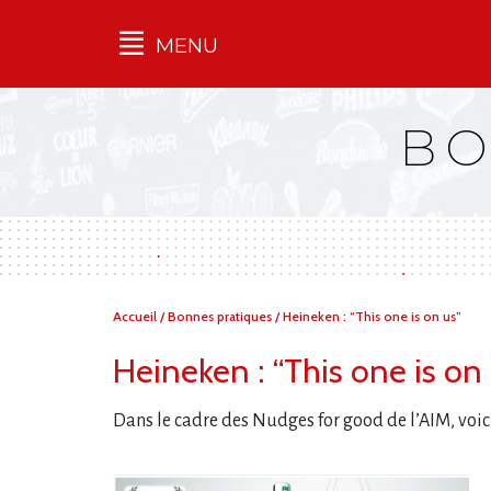
MENU
Qu'est-ce que l’Ilec
BO
Communiqués de presse
Publications
Campagnes
multimarques
Dans la presse
Vous
Accueil
/
Bonnes pratiques
/
Heineken : “This one is on us”
êtes
ici :
Heineken : “This one is on 
Dans le cadre des Nudges for good de l​‌’AIM, voici 