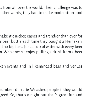
from all over the world. Their challenge was to
n other words, they had to make moderation, and
ke it quicker, easier and trendier than ever for
ir beer bottle each time they bought a Heineken.
nd no big fuss. Just a cup of water with every beer
n. Who doesn’t enjoy pulling a drink from a beer
ineken events and in likeminded bars and venues
numbers don’t lie. We asked people if they would
eed. So, that’s a night out that’s great fun and