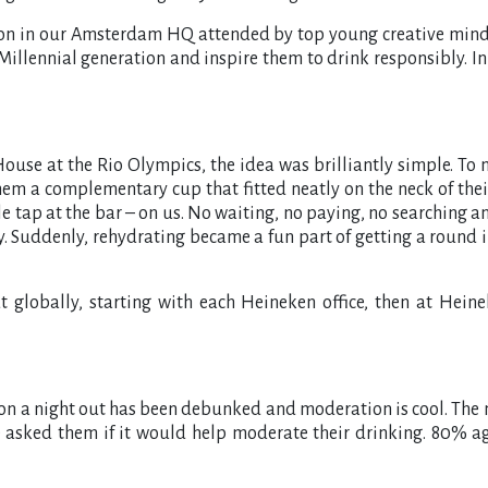
tion in our Amsterdam HQ attended by top young creative minds 
Millennial generation and inspire them to drink responsibly. I
se at the Rio Olympics, the idea was brilliantly simple. To ma
hem a complementary cup that fitted neatly on the neck of the
le tap at the bar – on us. No waiting, no paying, no searching a
. Suddenly, rehydrating became a fun part of getting a round i
ut globally, starting with each Heineken office, then at He
r on a night out has been debunked and moderation is cool. The 
 asked them if it would help moderate their drinking. 80% agr