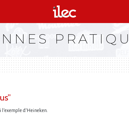
NNES PRATIQ
us”
l​‌’exemple d​‌’Heineken.