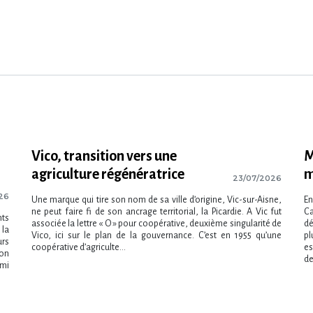
Vico, transition vers une
M
agriculture régénératrice
m
23/07/2026
26
Une marque qui tire son nom de sa ville d’origine, Vic-sur-Aisne,
En
ne peut faire fi de son ancrage territorial, la Picardie. A Vic fut
C
nts
associée la lettre « O » pour coopérative, deuxième singularité de
dé
 la
Vico, ici sur le plan de la gouvernance. C’est en 1955 qu’une
pl
urs
coopérative d’agriculte...
es
ion
de
rmi