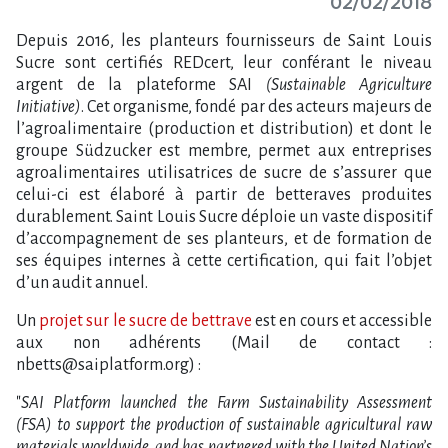
02/02/2018
Depuis 2016, les planteurs fournisseurs de Saint Louis
Sucre sont certifiés REDcert, leur conférant le niveau
argent de la plateforme SAI
(Sustainable Agriculture
Initiative)
. Cet organisme, fondé par des acteurs majeurs de
l’agroalimentaire (production et distribution) et dont le
groupe Südzucker est membre, permet aux entreprises
agroalimentaires utilisatrices de sucre de s’assurer que
celui-ci est élaboré à partir de betteraves produites
durablement. Saint Louis Sucre déploie un vaste dispositif
d’accompagnement de ses planteurs, et de formation de
ses équipes internes à cette certification, qui fait l’objet
d’un audit annuel.
Un
projet sur le sucre de bettrave
est en cours et accessible
aux non adhérents (Mail de contact :
nbetts@saiplatform.org) :
"
SAI Platform launched the Farm Sustainability Assessment
(FSA) to support the production of sustainable agricultural raw
materials worldwide, and has partnered with the United Nation’s