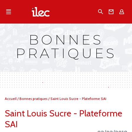
Qu'est-ce que l’Ilec
Recherche
Conta
E
Communiqués de presse
Publications
BONNES
Campagnes multimarques
PRATIQUES
Dans la presse
Vous
Accueil
/
Bonnes pratiques
/
Saint Louis Sucre - Plateforme SAI
êtes
ici :
Saint Louis Sucre - Plateforme
SAI