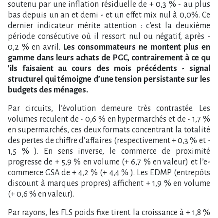
soutenu par une inflation résiduelle de + 0,3 % - au plus
bas depuis un an et demi - et un effet mix nul à 0,0%. Ce
dernier indicateur mérite attention : c​‌’est la deuxième
période consécutive où il ressort nul ou négatif, après -
0,2 % en avril.
Les consommateurs ne montent plus en
gamme dans leurs achats de PGC, contrairement à ce qu​
‌’ils faisaient au cours des mois précédents - signal
structurel qui témoigne d​‌’une tension persistante sur les
budgets des ménages.
Par circuits, l​‌’évolution demeure très contrastée. Les
volumes reculent de - 0,6 % en hypermarchés et de - 1,7 %
en supermarchés, ces deux formats concentrant la totalité
des pertes de chiffre d​‌’affaires (respectivement + 0,3 % et -
1,5 % ). En sens inverse, le commerce de proximité
progresse de + 5,9 % en volume (+ 6,7 % en valeur) et l​‌’e-
commerce GSA de + 4,2 % (+ 4,4 % ). Les EDMP (entrepôts
discount à marques propres) affichent + 1,9 % en volume
(+ 0,6 % en valeur).
Par rayons, les FLS poids fixe tirent la croissance à + 1,8 %