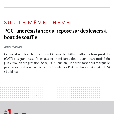
SUR LE MÊME THÈME
PGC : une résistance qui repose sur des leviers à
bout de souffle
28/07/2026
Ce que disent les chiffres Selon Circana¹, le chiffre d​‌’affaires tous produits
(CATP) des grandes surfaces atteint 151 milliards d​‌’euros sur douze mois à fin
juin 2026, en progression de 0,8 % sur un an, une croissance qui marque le
pas par rapport aux exercices précédents. Les PGC en libre-service (PGC FLS)
s​‌’établisse...