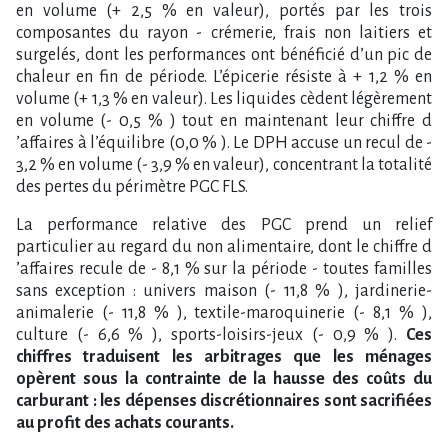
en volume (+ 2,5 % en valeur), portés par les trois
composantes du rayon - crémerie, frais non laitiers et
surgelés, dont les performances ont bénéficié d​‌’un pic de
chaleur en fin de période. L​‌’épicerie résiste à + 1,2 % en
volume (+ 1,3 % en valeur). Les liquides cèdent légèrement
en volume (- 0,5 % ) tout en maintenant leur chiffre d​
‌’affaires à l​‌’équilibre (0,0 % ). Le DPH accuse un recul de -
3,2 % en volume (- 3,9 % en valeur), concentrant la totalité
des pertes du périmètre PGC FLS.
La performance relative des PGC prend un relief
particulier au regard du non alimentaire, dont le chiffre d​
‌’affaires recule de - 8,1 % sur la période - toutes familles
sans exception : univers maison (- 11,8 % ), jardinerie-
animalerie (- 11,8 % ), textile-maroquinerie (- 8,1 % ),
culture (- 6,6 % ), sports-loisirs-jeux (- 0,9 % ).
Ces
chiffres traduisent les arbitrages que les ménages
opèrent sous la contrainte de la hausse des coûts du
carburant : les dépenses discrétionnaires sont sacrifiées
au profit des achats courants.