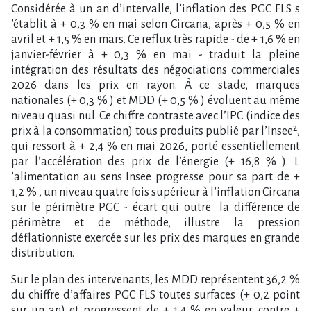
Considérée à un an d​‌’intervalle, l​‌’inflation des PGC FLS s​
‌’établit à + 0,3 % en mai selon Circana, après + 0,5 % en
avril et + 1,5 % en mars. Ce reflux très rapide - de + 1,6 % en
janvier-février à + 0,3 % en mai - traduit la pleine
intégration des résultats des négociations commerciales
2026 dans les prix en rayon. À ce stade, marques
nationales (+ 0,3 % ) et MDD (+ 0,5 % ) évoluent au même
niveau quasi nul. Ce chiffre contraste avec l​‌’IPC (indice des
prix à la consommation) tous produits publié par l​‌’Insee²,
qui ressort à + 2,4 % en mai 2026, porté essentiellement
par l​‌’accélération des prix de l​‌’énergie (+ 16,8 % ). L​
‌’alimentation au sens Insee progresse pour sa part de +
1,2 % , un niveau quatre fois supérieur à l​‌’inflation Circana
sur le périmètre PGC - écart qui outre la différence de
périmètre et de méthode, illustre la pression
déflationniste exercée sur les prix des marques en grande
distribution.
Sur le plan des intervenants, les MDD représentent 36,2 %
du chiffre d​‌’affaires PGC FLS toutes surfaces (+ 0,2 point
sur un an) et progressent de + 1,4 % en valeur, contre +