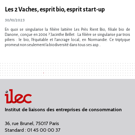
Les 2 Vaches, esprit bio, esprit start-up
30/10/2023
En quoi se singularise la filière laitière Les Près Rient Bio, filiale bio de
Danone, conçue en 2006 ? Jacinthe Brillet : La filière se singularise par trois
piliers : le bio, l’équitable et l’ancrage local, en Normandie. Ce triptyque
promeut non seulement la biodiversité dans tous ses asp...
Institut de liaisons des entreprises de consommation
36, rue Brunel, 75017 Paris
Standard : 01 45 00 00 37