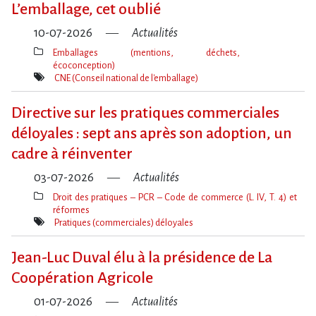
L​‌’emballage, cet oublié
10-07-2026
Actualités
Emballages (mentions, déchets,
écoconception)
Thèmes(s)
CNE (Conseil national de l'emballage)
Mot(s)-
clé(s)
Directive sur les pratiques commerciales
déloyales : sept ans après son adoption, un
cadre à réinventer
03-07-2026
Actualités
Droit des pratiques – PCR – Code de commerce (L. IV, T. 4) et
réformes
Thèmes(s)
Pratiques (commerciales) déloyales
Mot(s)-
clé(s)
Jean-Luc Duval élu à la présidence de La
Coopération Agricole
01-07-2026
Actualités