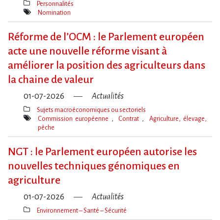
Personnalités
Thèmes(s)
Nomination
Mot(s)-
clé(s)
Réforme de l​‌’OCM : le Parlement européen
acte une nouvelle réforme visant à
améliorer la position des agriculteurs dans
la chaine de valeur
01-07-2026
Actualités
Sujets macroéconomiques ou sectoriels
Thèmes(s)
Commission européenne
Contrat
Agriculture, élevage,
pêche
Mot(s)-
clé(s)
NGT : le Parlement européen autorise les
nouvelles techniques génomiques en
agriculture
01-07-2026
Actualités
Environnement – Santé – Sécurité
Thèmes(s)