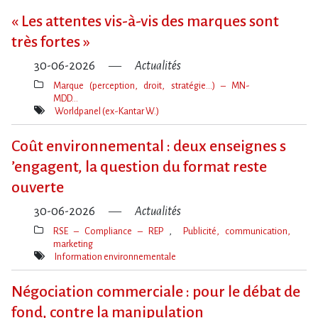
« Les attentes vis-à-vis des marques sont
très fortes »
30-06-2026
Actualités
Marque (perception, droit, stratégie…) – MN-
MDD…
Thèmes(s)
Worldpanel (ex-Kantar W.)
Mot(s)-
clé(s)
Coût environnemental : deux enseignes s​
‌’engagent, la question du format reste
ouverte
30-06-2026
Actualités
RSE – Compliance – REP
Publicité, communication,
marketing
Thèmes(s)
Information environnementale
Mot(s)-
clé(s)
Négociation commerciale : pour le débat de
fond, contre la manipulation