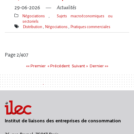
29-06-2026
Actualités
Négociations
Sujets macroéconomiques ou
sectoriels
Thèmes(s)
Distribution
Négociations
Pratiques commerciales
Mot(s)-
clé(s)
Page 2/407
Pages
Premier
Précédent
Suivant
Dernier
«« Premier
« Précédent
Suivant »
Dernier »»
:
Institut de liaisons des entreprises de consommation