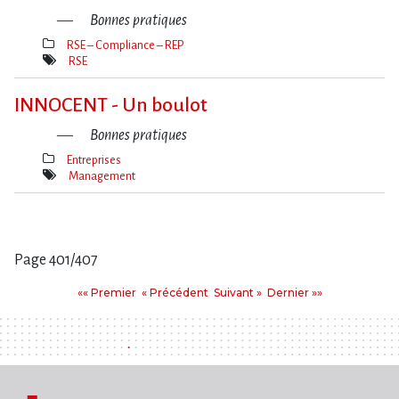
Bonnes pratiques
RSE – Compliance – REP
Thèmes(s)
RSE
Mot(s)-
clé(s)
INNOCENT - Un boulot
Bonnes pratiques
Entreprises
Thèmes(s)
Management
Mot(s)-
clé(s)
Page 401/407
Pages
Premier
Précédent
Suivant
Dernier
«« Premier
« Précédent
Suivant »
Dernier »»
: