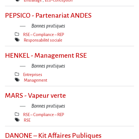
Emballage
Eco-conception
Mot(s)-
clé(s)
PEPSICO - Partenariat ANDES
Bonnes pratiques
RSE – Compliance – REP
Thèmes(s)
Responsabilité sociale
Mot(s)-
clé(s)
HENKEL - Management RSE
Bonnes pratiques
Entreprises
Thèmes(s)
Management
Mot(s)-
clé(s)
MARS - Vapeur verte
Bonnes pratiques
RSE – Compliance – REP
Thèmes(s)
RSE
Mot(s)-
clé(s)
DANONE – Kit Affaires Publiques