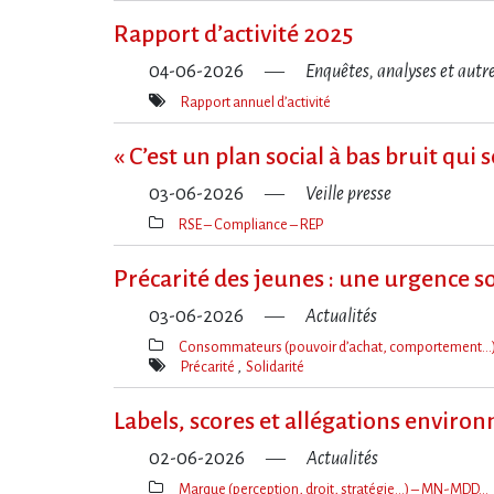
clé(s)
Rapport d​‌’activité 2025
04-06-2026
Enquêtes, analyses et autr
Rapport annuel d’activité
Mot(s)-
clé(s)
« C​‌’est un plan social à bas bruit qui
03-06-2026
Veille presse
RSE – Compliance – REP
Thèmes(s)
Précarité des jeunes : une urgence so
03-06-2026
Actualités
Consommateurs (pouvoir d’achat, comportement…
Thèmes(s)
Précarité
Solidarité
Mot(s)-
clé(s)
Labels, scores et allégations enviro
02-06-2026
Actualités
Marque (perception, droit, stratégie…) – MN-MDD…