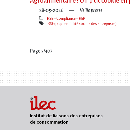
Agroalimentaire : Un p’tit cookie en 
28-05-2026
Veille presse
RSE – Compliance – REP
Thèmes(s)
RSE (responsabilité sociale des entreprises)
Mot(s)-
clé(s)
Page 5/407
Pages
:
Institut de liaisons des entreprises
de consommation