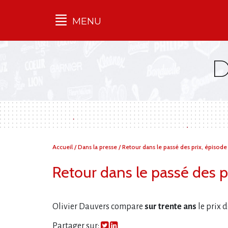
MENU
Qu'est-ce que l’Ilec
Communiqués de presse
Publications
Campagnes
multimarques
Dans la presse
Vous
Accueil
/
Dans la presse
/
Retour dans le passé des prix, épisode 
êtes
ici :
Retour dans le passé des pr
Olivier Dauvers compare
sur trente ans
le prix d
Partager sur: