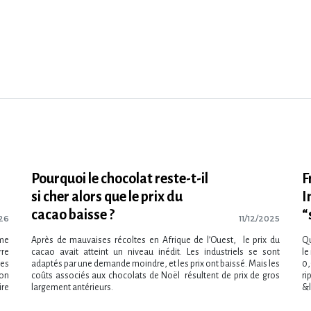
Pourquoi le chocolat reste-t-il
F
si cher alors que le prix du
I
cacao baisse ?
“
026
11/12/2025
mme
Après de mauvaises récoltes en Afrique de l’Ouest, le prix du
Qu
rre
cacao avait atteint un niveau inédit. Les industriels se sont
le
des
adaptés par une demande moindre, et les prix ont baissé. Mais les
0,
ion
coûts associés aux chocolats de Noël résultent de prix de gros
ri
ire
largement antérieurs.
&l