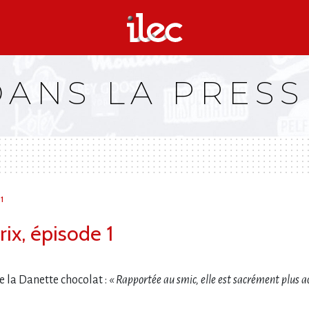
DANS LA PRESS
1
ix, épisode 1
e la Danette chocolat :
« Rapportée au smic, elle est sacrément plus ac