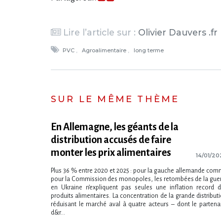
Lire l’article sur :
Olivier Dauvers .fr
PVC
Agroalimentaire
long terme
SUR LE MÊME THÈME
En Allemagne, les géants de la
distribution accusés de faire
monter les prix alimentaires
14/01/2
Plus 36 % entre 2020 et 2025 : pour la gauche allemande co
pour la Commission des monopoles, les retombées de la gue
en Ukraine n’expliquent pas seules une inflation record 
produits alimentaires. La concentration de la grande distribut
réduisant le marché aval à quatre acteurs – dont le partena
d&r...