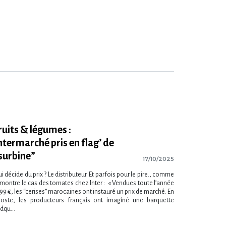
ruits & légumes :
ntermarché pris en flag’ de
surbine”
17/10/2025
i décide du prix ? Le distributeur. Et parfois pour le pire., comme
 montre le cas des tomates chez Inter : « Vendues toute l’année
99 €, les “cerises” marocaines ont instauré un prix de marché. En
poste, les producteurs français ont imaginé une barquette
dqu...