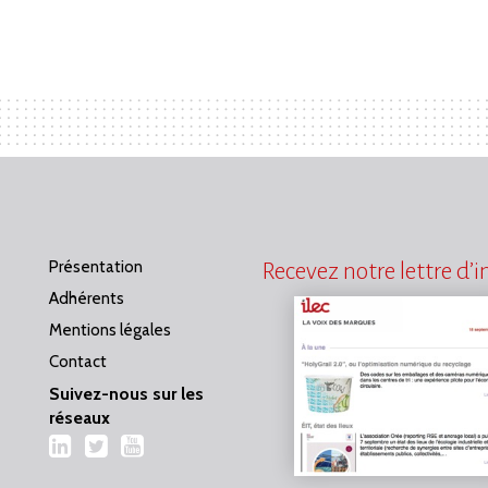
Présentation
Recevez notre lettre d’
Adhérents
Mentions légales
Contact
Suivez-nous sur les
réseaux
LinkedIn
Twitter
YouTube