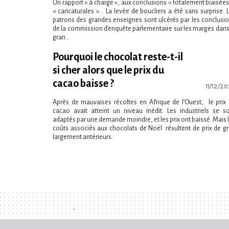
Un rapport « à charge », aux conclusions « totalement biaisées
« caricaturales »… La levée de boucliers a été sans surprise. 
patrons des grandes enseignes sont ulcérés par les conclusi
de la commission d’enquête parlementaire sur les marges dans
gran...
Pourquoi le chocolat reste-t-il
si cher alors que le prix du
cacao baisse ?
11/12/2
Après de mauvaises récoltes en Afrique de l’Ouest, le prix
cacao avait atteint un niveau inédit. Les industriels se s
adaptés par une demande moindre, et les prix ont baissé. Mais 
coûts associés aux chocolats de Noël résultent de prix de g
largement antérieurs.