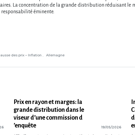
aires. La concentration de la grande distribution réduisant le 
e responsabilité éminente.
ausse des prix – Inflation
Allemagne
Prix en rayon et marges: la
I
grande distribution dans le
C
viseur d​‌’une commission d​
d
‌’enquête
e
26
19/05/2026