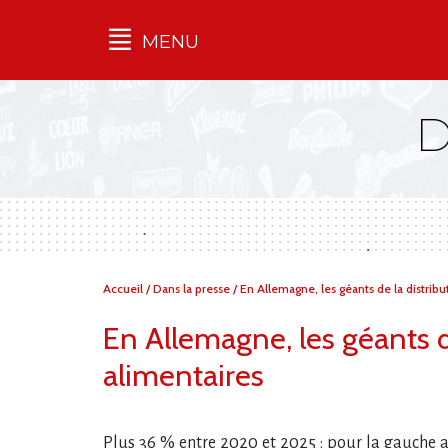
MENU
Qu'est-ce que l’Ilec
Communiqués de presse
Publications
Campagnes
multimarques
Dans la presse
Vous
Accueil
/
Dans la presse
/
En Allemagne, les géants de la distribu
êtes
ici :
En Allemagne, les géants de
alimentaires
Plus 36 % entre 2020 et 2025 : pour la gauche