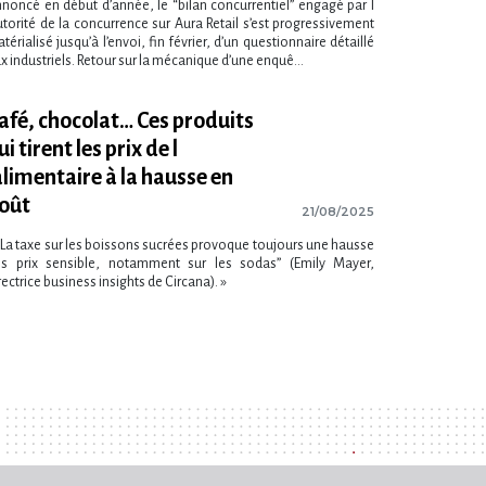
noncé en début d​‌’année, le “bilan concurrentiel” engagé par l​
Autorité de la concurrence sur Aura Retail s​‌’est progressivement
térialisé jusqu​‌’à l​‌’envoi, fin février, d​‌’un questionnaire détaillé
x industriels. Retour sur la mécanique d​‌’une enquê...
afé, chocolat… Ces produits
ui tirent les prix de l​
’alimentaire à la hausse en
oût
21/08/2025
“La taxe sur les boissons sucrées provoque toujours une hausse
s prix sensible, notamment sur les sodas” (Emily Mayer,
rectrice business insights de Circana). »