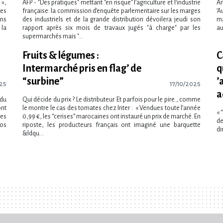
 »,
AFP - "Des pratiques" mettant "en risque" l​‌’agriculture et l​‌’industrie
An
Les
française: la commission d​‌’enquête parlementaire sur les marges
‌’
ons
des industriels et de la grande distribution dévoilera jeudi son
ma
 la
rapport après six mois de travaux jugés "à charge" par les
au
supermarchés mais "...
Fruits & légumes :
C
Intermarché pris en flag’ de
q
“surbine”
‌
025
17/10/2025
a
 du
Qui décide du prix ? Le distributeur. Et parfois pour le pire., comme
ont
le montre le cas des tomates chez Inter : « Vendues toute l’année
« 
les
0,99 €, les “cerises” marocaines ont instauré un prix de marché. En
de
ros
riposte, les producteurs français ont imaginé une barquette
di
&ldqu...