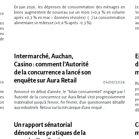
En juin 2026, les dépenses de consommation des ménages en
Le
biens augmentent de nouveau sur un mois (+0,4 % en volume
‌’
26
après +0,3 % en mai – données révisées). (...) La consommation
20
alimentaire se redresse (+0,6 % après -0,3 %).
au
Les
st
ues
ns
nde
Intermarché, Auchan,
E
Casino : comment l​‌’Autorité
d
de la concurrence a lancé son
m
enquête sur Aura Retail
26
04/05/2026
Pl
po
rie
Annoncé en début d​‌’année, le “bilan concurrentiel” engagé par l​
en
ges
‌’Autorité de la concurrence sur Aura Retail s​‌’est progressivement
pr
son
matérialisé jusqu​‌’à l​‌’envoi, fin février, d​‌’un questionnaire détaillé
ré
les
aux industriels. Retour sur la mécanique d​‌’une enquê...
d&
Un rapport sénatorial
C
dénonce les pratiques de la
m