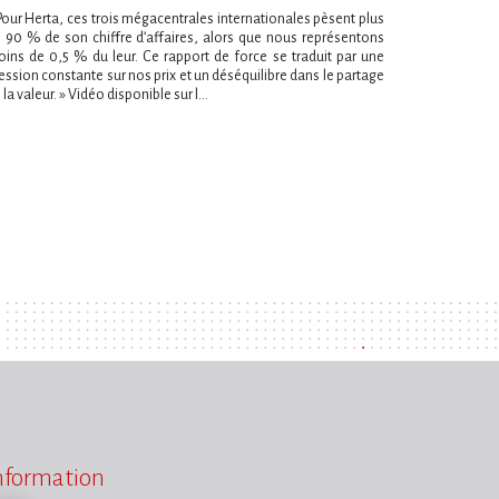
Pour Herta, ces trois mégacentrales internationales pèsent plus
 90 % de son chiffre d’affaires, alors que nous représentons
ins de 0,5 % du leur. Ce rapport de force se traduit par une
ession constante sur nos prix et un déséquilibre dans le partage
 la valeur. » Vidéo disponible sur l...
information