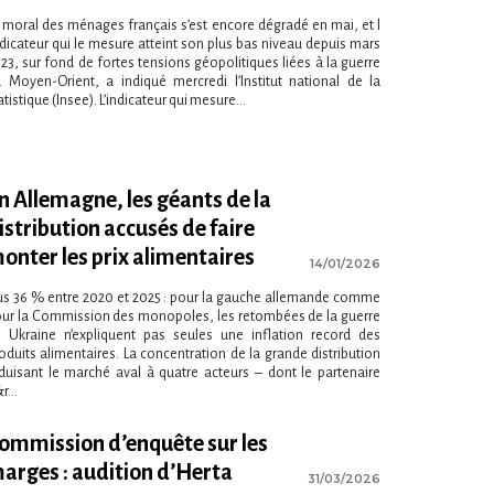
 moral des ménages français s​‌’est encore dégradé en mai, et l​
indicateur qui le mesure atteint son plus bas niveau depuis mars
23, sur fond de fortes tensions géopolitiques liées à la guerre
 Moyen-Orient, a indiqué mercredi l​‌’Institut national de la
atistique (Insee). L​‌’indicateur qui mesure...
n Allemagne, les géants de la
istribution accusés de faire
onter les prix alimentaires
14/01/2026
us 36 % entre 2020 et 2025 : pour la gauche allemande comme
ur la Commission des monopoles, les retombées de la guerre
 Ukraine n’expliquent pas seules une inflation record des
oduits alimentaires. La concentration de la grande distribution
duisant le marché aval à quatre acteurs – dont le partenaire
r...
ommission d’enquête sur les
arges : audition d’Herta
31/03/2026