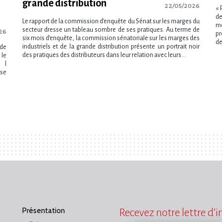
grande distribution
22/05/2026
« 
de
Le rapport de la commission d’enquête du Sénat sur les marges du
mo
secteur dresse un tableau sombre de ses pratiques. Au terme de
26
pr
six mois d’enquête, la commission sénatoriale sur les marges des
de
industriels et de la grande distribution présente un portrait noir
nde
des pratiques des distributeurs dans leur relation avec leurs...
 le
l​
rse
Présentation
Recevez notre lettre d’