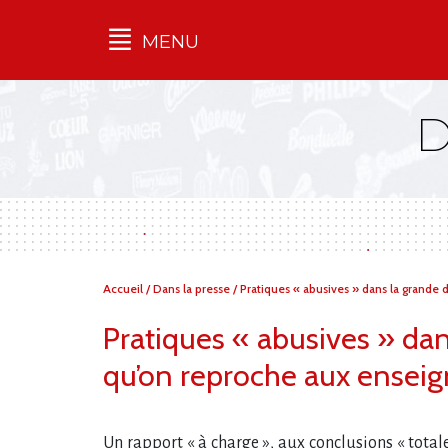
MENU
Qu'est-ce que l’Ilec
Communiqués de presse
Publications
Campagnes
multimarques
Dans la presse
Vous
Accueil
/
Dans la presse
/
Pratiques « abusives » dans la grande
êtes
ici :
Pratiques « abusives » dan
qu’on reproche aux ensei
Un rapport « à charge », aux conclusions « total