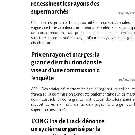
redessinent les rayons des
supermarchés
03/08/20
Climatiseurs, produits frais, proximité, marques nationales… 
vagues de fortes chaleurs modifient profondément les pratiq
de consommation, au point de peser sur les évolutio
structurelles qui modèlent aujourd​‌’hui le paysage de la gra
distribution.
Prix en rayon et marges: la
grande distribution dans le
viseur d​‌’une commission d​
‌’enquête
19/05/20
AFP - "Des pratiques" mettant "en risque" l​‌’agriculture et l​‌’indust
française: la commission d​‌’enquête parlementaire sur les mar
des industriels et de la grande distribution dévoilera jeudi 
rapport après six mois de travaux jugés "à charge" par 
supermarchés mais "...
L​‌’ONG Inside Track dénonce
un système organisé par la