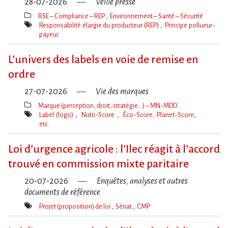
28-07-2026
Veille presse
RSE – Compliance – REP
Environnement – Santé – Sécurité
Thèmes(s)
Responsabilité élargie du producteur (REP)
Principe pollueur-
payeur
Mot(s)-
clé(s)
L’univers des labels en voie de remise en
ordre
27-07-2026
Vie des marques
Marque (perception, droit, stratégie…) – MN-MDD…
Thèmes(s)
Label (logo)
Nutri-Score
Éco-Score, Planet-Score,
etc.
Mot(s)-
clé(s)
Loi d​‌’urgence agricole : l​‌’Ilec réagit à l​‌’accord
trouvé en commission mixte paritaire
20-07-2026
Enquêtes, analyses et autres
documents de référence
Projet (proposition) de loi
Sénat
CMP
Mot(s)-
clé(s)