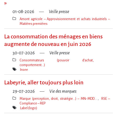
»
01-08-2026
Veille presse
Amont agricole – Approvisionnement et achats industriels –
Matières premières
Thèmes(s)
La consommation des ménages en biens
augmente de nouveau en juin 2026
30-07-2026
Veille presse
Consommateurs (pouvoir d’achat,
comportement…)
Thèmes(s)
Insee
Mot(s)-
clé(s)
Labeyrie, aller toujours plus loin
29-07-2026
Vie des marques
Marque (perception, droit, stratégie…) – MN-MDD…
RSE –
Compliance – REP
Thèmes(s)
Label (logo)
Mot(s)-