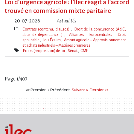
Loi d​‌’urgence agricole : l​‌’Ilec réagit à l​‌’accord
trouvé en commission mixte paritaire
20-07-2026
Actualités
Contrats (contenu, clauses)
Droit de la concurrence (AdlC,
abus de dépendance…)
Alliances – Eurocentrales – Droit
applicable
Lois Égalim
Amont agricole – Approvisionnement
et achats industriels – Matières premières
Thèmes(s)
Projet (proposition) de loi
Sénat
CMP
Mot(s)-
clé(s)
Page 1/407
Pages
Premier
Précédent
Suivant
Dernier
«« Premier
« Précédent
Suivant »
Dernier »»
: