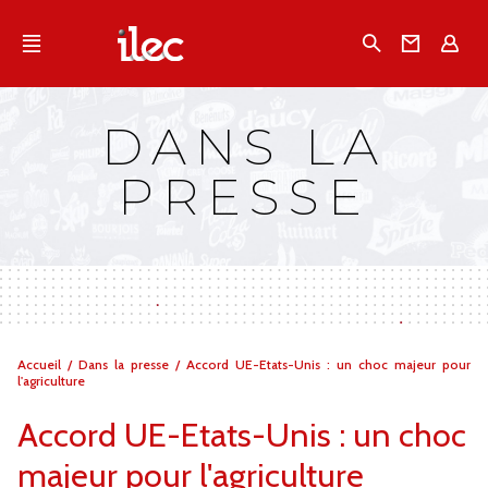
Qu'est-ce que l’Ilec
Recherche
Conta
E
Communiqués de presse
Publications
DANS LA
Campagnes multimarques
PRESSE
Dans la presse
Vous
Accueil
/
Dans la presse
/
Accord UE-Etats-Unis : un choc majeur pour
êtes
l'agriculture
ici :
Accord UE-Etats-Unis : un choc
majeur pour l'agriculture