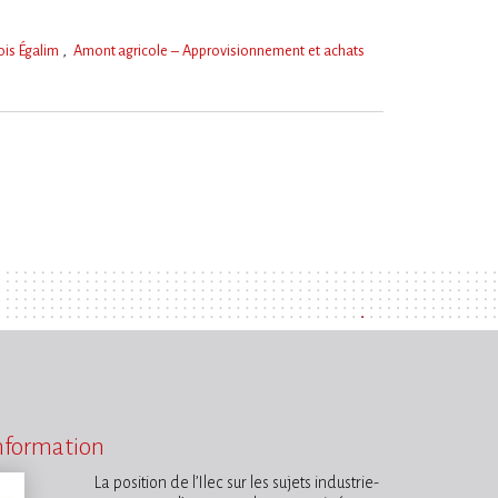
ois Égalim
Amont agricole – Approvisionnement et achats
information
La position de l’Ilec sur les sujets industrie-