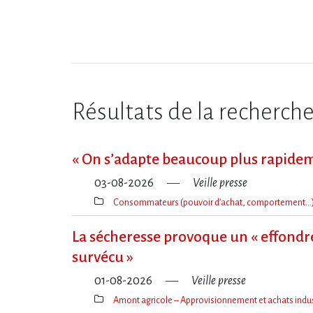
Résultats de la recherch
« On s​‌’adapte beaucoup plus rapide
03-08-2026
Veille presse
Consommateurs (pouvoir d’achat, comportement…
Thèmes(s)
La sécheresse provoque un « effondre
survécu »
01-08-2026
Veille presse
Amont agricole – Approvisionnement et achats indus
Thèmes(s)