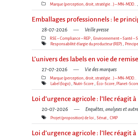
Marque (perception, droit, stratégie…) – MN-MDD…
Thèmes(s)
Emballages professionnels : le princ
28-07-2026
Veille presse
RSE – Compliance – REP
Environnement – Santé – S
Thèmes(s)
Responsabilité élargie du producteur (REP)
Princip
Mot(s)-
clé(s)
L’univers des labels en voie de remis
27-07-2026
Vie des marques
Marque (perception, droit, stratégie…) – MN-MDD…
Thèmes(s)
Label (logo)
Nutri-Score
Éco-Score, Planet-Score
Mot(s)-
clé(s)
Loi d​‌’urgence agricole : l​‌’Ilec réag
20-07-2026
Enquêtes, analyses et autr
Projet (proposition) de loi
Sénat
CMP
Mot(s)-
clé(s)
Loi d​‌’urgence agricole : l​‌’Ilec réag