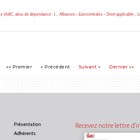
nce (AdlC, abus de dépendance…)
Alliances – Eurocentrales – Droit applicable
L
Premier
Précédent
Suivant
Dernier
«« Premier
« Précédent
Suivant »
Dernier »»
Présentation
Recevez notre lettre d’
Adhérents