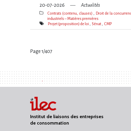
20-07-2026
Actualités
Contrats (contenu, clauses)
Droit de la concurre
industriels – Matières premières
Thèmes(s)
Projet (proposition) de loi
Sénat
CMP
Mot(s)-
clé(s)
Page 1/407
Pages
:
Institut de liaisons des entreprises
de consommation