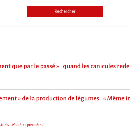
Rechercher
e
ment que par le passé » : quand les canicules re
)
ment » de la production de légumes : « Même irr
triels – Matières premières