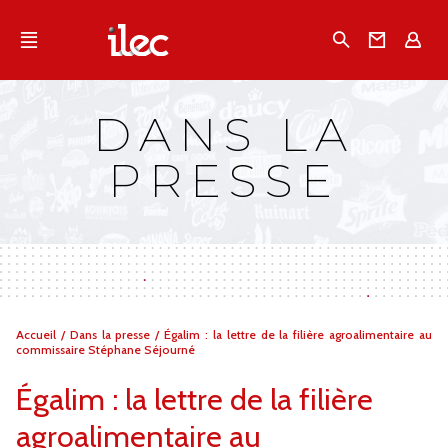
Qu'est-ce que l’Ilec
Recherche
Conta
E
Communiqués de presse
Publications
DANS LA
Campagnes multimarques
PRESSE
Dans la presse
Vous
Accueil
/
Dans la presse
/
Égalim : la lettre de la filière agroalimentaire au
êtes
commissaire Stéphane Séjourné
ici :
Égalim : la lettre de la filière
agroalimentaire au