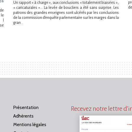
26
pr
Un rapport « à charge », aux conclusions « totalement biaisées »,
de
« caricaturales »… La levée de boucliers a été sans surprise. Les
nde
patrons des grandes enseignes sont ulcérés par les conclusions
 le
de la commission d’enquête parlementaire sur les marges dans la
l​
gran...
rse
Présentation
Recevez notre lettre d’
Adhérents
Mentions légales