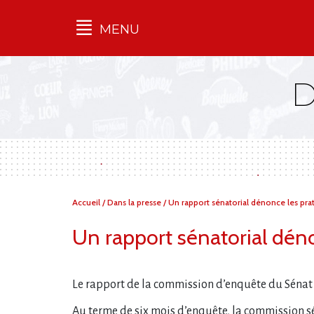
MENU
Qu'est-ce que l’Ilec
Communiqués de presse
Publications
Campagnes
multimarques
Dans la presse
Vous
Accueil
/
Dans la presse
/
Un rapport sénatorial dénonce les prat
êtes
ici :
Un rapport sénatorial déno
Le rapport de la commission d’enquête du Sénat 
Au terme de six mois d’enquête, la commission sé