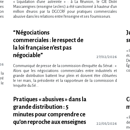
rie
« Liquidation d’une astreinte » : à La Réunion, le GIE Distri
ges
Mascareignes (enseigne Leclerc) a été sanctionné à hauteur d’un
son
million d’euros par la DGCCRF pour pratiques commerciales
les
abusive dans les relations entre l’enseigne et ses fournisseurs.
“Négociations
J
commerciales : le respect de
s
la loi française n’est pas
« 
négociable”
ét
27/02/2026
De
26
Ég
Communiqué de presse de la commission d’enquête du Sénat : «
co
Alors que les négociations commerciales entre industriels et
 la
grande distribution battent leur plein et doivent être clôturées
gré
le 1er mars, la présidente et la rapporteure de la commission d​
 le
‌’enquête du Sé...
Pratiques « abusives » dans la
C
grande distribution : 5
m
minutes pour comprendre ce
« 
qu’on reproche aux enseignes
de
22/05/2026
mo