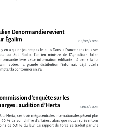
ulien Denormandie revient
ur Égalim
05/02/2026
Il y en a qui ne jouent pas le jeu. » Dans la France dans tous ses
ats sur Sud Radio, l​‌’ancien ministre de l​‌’Agriculture Julien
normandie livre cette information édifiante : à peine la loi
alim votée, la grande distribution l’informait déjà qu​‌’elle
mptait la contourner en s​‌’a...
ommission d’enquête sur les
arges : audition d’Herta
31/03/2026
Pour Herta, ces trois mégacentrales internationales pèsent plus
 90 % de son chiffre d’affaires, alors que nous représentons
ins de 0,5 % du leur. Ce rapport de force se traduit par une