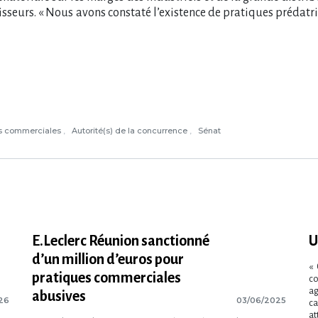
isseurs. « Nous avons constaté l’existence de pratiques prédatric
es commerciales
Autorité(s) de la concurrence
Sénat
E.Leclerc Réunion sanctionné
U
d’un million d’euros pour
« 
pratiques commerciales
co
ag
abusives
26
03/06/2025
ca
at