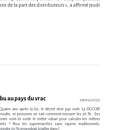
es de la part des distributeurs », a affirmé jeudi
bu au pays du vrac
28/04/2025
Quatre ans après la loi, le décret n’est pas sorti. La DGCCRF
nsulte, et personne ne sait comment mesurer les 20 % . Ses
ents vont-ils sortir le mètre ruban pour calculer les mètres
rrés ? Pour les supermarchés sans rayons traditionnels,
teindre 20 % reviendrait à tailler dans l...