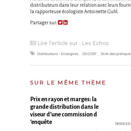
distributeurs dans leur relation avec leurs fourn
la rapporteuse écologiste Antoinette Guhl.
Partager sur:
Lire l’article sur : Les Echos
Distributeurs – Enseignes
DGCCRF
Droit des pratiqu
SUR LE MÊME THÈME
Prix en rayon et marges: la
grande distribution dans le
viseur d​‌’une commission d​
‌’enquête
19/05/20