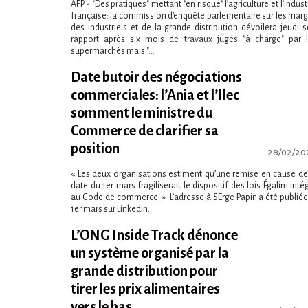
AFP - "Des pratiques" mettant "en risque" l​‌’agriculture et l​‌’indust
française: la commission d​‌’enquête parlementaire sur les mar
des industriels et de la grande distribution dévoilera jeudi 
rapport après six mois de travaux jugés "à charge" par 
supermarchés mais "...
Date butoir des négociations
commerciales: l’Ania et l’Ilec
somment le ministre du
Commerce de clarifier sa
position
28/02/20
« Les deux organisations estiment qu’une remise en cause de
date du 1er mars fragiliserait le dispositif des lois Égalim inté
au Code de commerce. » L’adresse à SErge Papin a été publiée
1er mars sur Linkedin.
L​‌’ONG Inside Track dénonce
un système organisé par la
grande distribution pour
tirer les prix alimentaires
vers le bas