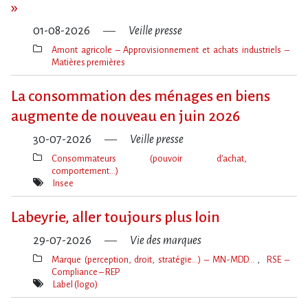
»
01-08-2026
Veille presse
Amont agricole – Approvisionnement et achats industriels –
Matières premières
Thèmes(s)
La consommation des ménages en biens
augmente de nouveau en juin 2026
30-07-2026
Veille presse
Consommateurs (pouvoir d’achat,
comportement…)
Thèmes(s)
Insee
Mot(s)-
clé(s)
Labeyrie, aller toujours plus loin
29-07-2026
Vie des marques
Marque (perception, droit, stratégie…) – MN-MDD…
RSE –
Compliance – REP
Thèmes(s)
Label (logo)
Mot(s)-