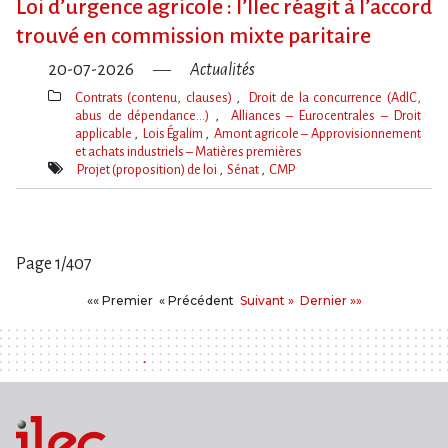
Loi d​‌’urgence agricole : l​‌’Ilec réagit à l​‌’accord
trouvé en commission mixte paritaire
20-07-2026
Actualités
Contrats (contenu, clauses)
Droit de la concurrence (AdlC,
abus de dépendance…)
Alliances – Eurocentrales – Droit
applicable
Lois Égalim
Amont agricole – Approvisionnement
et achats industriels – Matières premières
Thèmes(s)
Projet (proposition) de loi
Sénat
CMP
Mot(s)-
clé(s)
Page 1/407
Pages
Premier
Précédent
Suivant
Dernier
«« Premier
« Précédent
Suivant »
Dernier »»
: