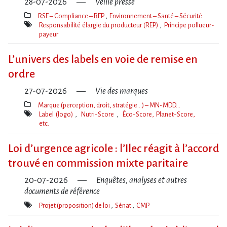
28-07-2026
Veille presse
RSE – Compliance – REP
Environnement – Santé – Sécurité
Thèmes(s)
Responsabilité élargie du producteur (REP)
Principe pollueur-
payeur
Mot(s)-
clé(s)
L’univers des labels en voie de remise en
ordre
27-07-2026
Vie des marques
Marque (perception, droit, stratégie…) – MN-MDD…
Thèmes(s)
Label (logo)
Nutri-Score
Éco-Score, Planet-Score,
etc.
Mot(s)-
clé(s)
Loi d​‌’urgence agricole : l​‌’Ilec réagit à l​‌’accord
trouvé en commission mixte paritaire
20-07-2026
Enquêtes, analyses et autres
documents de référence
Projet (proposition) de loi
Sénat
CMP
Mot(s)-
clé(s)