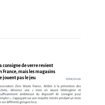
a consigne de verre revient
n France, mais les magasins
e jouent pas le jeu
11/06/2026
association Zero Waste France, dédiée à la prévention des
échets, dénonce une « mise en œuvre hétérogène et
suffisamment ambitieuse du dispositif de consigne pour
emploi », s’appuyant sur une enquête menée pendant un mois
r ses différents groupes loca...