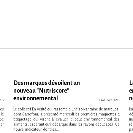
Des marques dévoilent un
L
nouveau "Nutriscore"
e
environnemental
n
26
24/06/2026
des
Le collectif En Vérité qui rassemble une soixantaine de marques,
L’
 le
dont Carrefour, a présenté mercredi les premières maquettes d​
d
ipe
‌’étiquetage qui visent à évaluer le coût environnemental des
in
ier
aliments, espérant qu​‌’il débarque dans les rayons début 2027. Ce
ré
nouvel indicateur, dont les...
pa