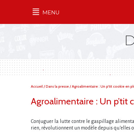
MENU
Qu'est-ce que l’Ilec
Communiqués de presse
Publications
Campagnes
multimarques
Dans la presse
Vous
Accueil
/
Dans la presse
/
Agroalimentaire : Un p’tit cookie en pl
êtes
ici :
Agroalimentaire : Un p’tit 
Conjuguer la lutte contre le gaspillage alimentai
rien, révolutionnent un modèle depuis qu’elles 