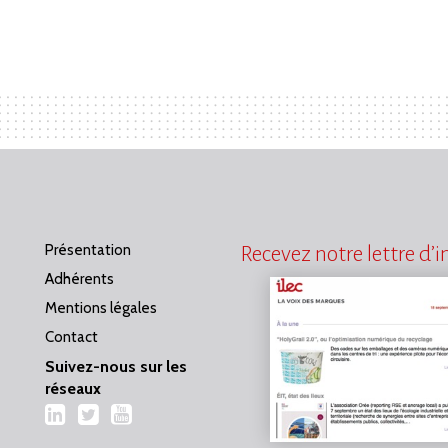
Présentation
Recevez notre lettre d’
Adhérents
Mentions légales
Contact
Suivez-nous sur les
réseaux
LinkedIn
Twitter
YouTube