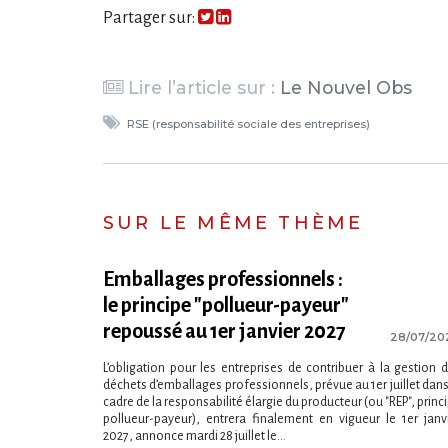
Partager sur:
Lire l’article sur :
Le Nouvel Obs
RSE (responsabilité sociale des entreprises)
SUR LE MÊME THÈME
Emballages professionnels :
le principe "pollueur-payeur"
repoussé au 1er janvier 2027
28/07/20
L​‌’obligation pour les entreprises de contribuer à la gestion 
déchets d​‌’emballages professionnels, prévue au 1er juillet dans
cadre de la responsabilité élargie du producteur (ou "REP", princ
pollueur-payeur), entrera finalement en vigueur le 1er janv
2027, annonce mardi 28 juillet le...