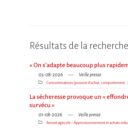
Résultats de la recherch
« On s​‌’adapte beaucoup plus rapide
03-08-2026
Veille presse
Consommateurs (pouvoir d’achat, comportement…
Thèmes(s)
La sécheresse provoque un « effondre
survécu »
01-08-2026
Veille presse
Amont agricole – Approvisionnement et achats indus
Thèmes(s)