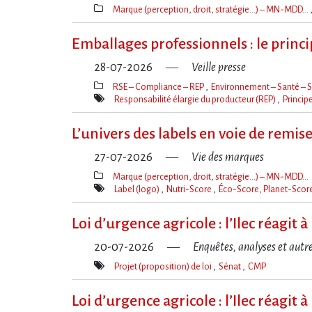
Marque (perception, droit, stratégie…) – MN-MDD…
Thèmes(s)
Emballages professionnels : le princ
28-07-2026
Veille presse
RSE – Compliance – REP
Environnement – Santé – S
Thèmes(s)
Responsabilité élargie du producteur (REP)
Princip
Mot(s)-
clé(s)
L’univers des labels en voie de remis
27-07-2026
Vie des marques
Marque (perception, droit, stratégie…) – MN-MDD…
Thèmes(s)
Label (logo)
Nutri-Score
Éco-Score, Planet-Score
Mot(s)-
clé(s)
Loi d​‌’urgence agricole : l​‌’Ilec réag
20-07-2026
Enquêtes, analyses et autr
Projet (proposition) de loi
Sénat
CMP
Mot(s)-
clé(s)
Loi d​‌’urgence agricole : l​‌’Ilec réag