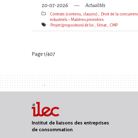
20-07-2026
Actualités
Contrats (contenu, clauses)
Droit de la concurre
industriels – Matières premières
Thèmes(s)
Projet (proposition) de loi
Sénat
CMP
Mot(s)-
clé(s)
Page 1/407
Pages
:
Institut de liaisons des entreprises
de consommation