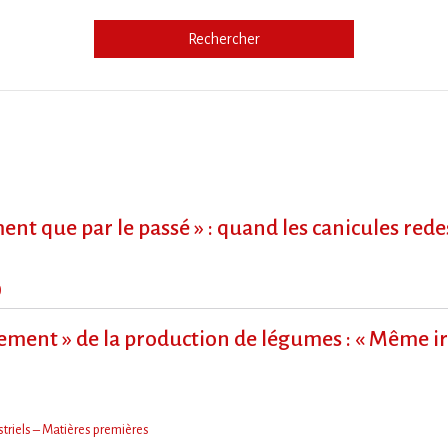
Rechercher
e
ment que par le passé » : quand les canicules re
)
ment » de la production de légumes : « Même irr
triels – Matières premières