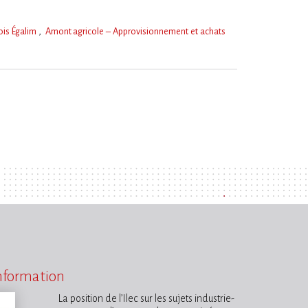
ois Égalim
Amont agricole – Approvisionnement et achats
information
La position de l’Ilec sur les sujets industrie-