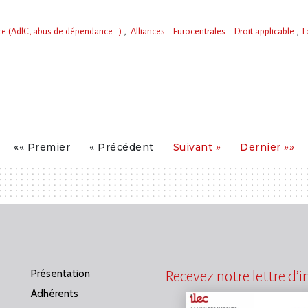
nce (AdlC, abus de dépendance…)
Alliances – Eurocentrales – Droit applicable
L
Premier
Précédent
Suivant
Dernier
«« Premier
« Précédent
Suivant »
Dernier »»
Présentation
Recevez notre lettre d’
Adhérents