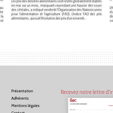
Les prix des denrées alimentaires sont restés globalement stables
en mai sur un mois, masquant cependant une hausse des cours
eau
L’
des céréales, a indiqué vendredi l​‌’Organisation des Nations unies
phe
d’
pour l​‌’alimentation et l​‌’agriculture (FAO). L​‌’indice FAO des prix
 la
di
alimentaires, qui suit l​‌’évolution des prix d​‌’un ensemb...
est
co
Présentation
Recevez notre lettre d’
Adhérents
Mentions légales
Contact