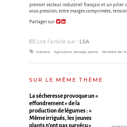
premier secteur industriel français et un pilier
sous pression, entre marges comprimées, tensions
Partager sur:
Lire l’article sur :
LSA
Industrie
Agriculture, élevage, pêche
Ministère de l’A
SUR LE MÊME THÈME
La sécheresse provoque un «
effondrement » de la
production de légumes : «
Même irrigués, les jeunes
plants n’ont pas survécu »
01/08/20