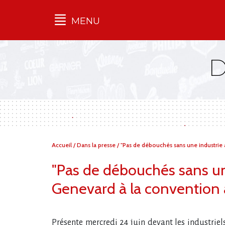
MENU
Qu'est-ce que l’Ilec
Communiqués de presse
Publications
Campagnes
multimarques
Dans la presse
Vous
Accueil
/
Dans la presse
/
"Pas de débouchés sans une industrie a
êtes
ici :
"Pas de débouchés sans une
Genevard à la convention 
Présente mercredi 24 juin devant les industriel