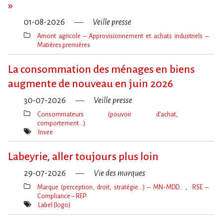
»
01-08-2026
Veille presse
Amont agricole – Approvisionnement et achats industriels –
Matières premières
Thèmes(s)
La consommation des ménages en biens
augmente de nouveau en juin 2026
30-07-2026
Veille presse
Consommateurs (pouvoir d’achat,
comportement…)
Thèmes(s)
Insee
Mot(s)-
clé(s)
Labeyrie, aller toujours plus loin
29-07-2026
Vie des marques
Marque (perception, droit, stratégie…) – MN-MDD…
RSE –
Compliance – REP
Thèmes(s)
Label (logo)
Mot(s)-