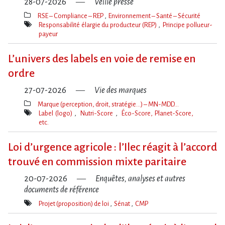
28-07-2026
Veille presse
RSE – Compliance – REP
Environnement – Santé – Sécurité
Thèmes(s)
Responsabilité élargie du producteur (REP)
Principe pollueur-
payeur
Mot(s)-
clé(s)
L’univers des labels en voie de remise en
ordre
27-07-2026
Vie des marques
Marque (perception, droit, stratégie…) – MN-MDD…
Thèmes(s)
Label (logo)
Nutri-Score
Éco-Score, Planet-Score,
etc.
Mot(s)-
clé(s)
Loi d​‌’urgence agricole : l​‌’Ilec réagit à l​‌’accord
trouvé en commission mixte paritaire
20-07-2026
Enquêtes, analyses et autres
documents de référence
Projet (proposition) de loi
Sénat
CMP
Mot(s)-
clé(s)