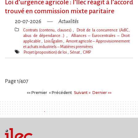
Loi d​‌’urgence agricole : l​‌’Ilec réagit à l​‌’accord
trouvé en commission mixte paritaire
20-07-2026
Actualités
Contrats (contenu, clauses)
Droit de la concurrence (AdlC,
abus de dépendance…)
Alliances – Eurocentrales – Droit
applicable
Lois Égalim
Amont agricole – Approvisionnement
et achats industriels – Matières premières
Thèmes(s)
Projet (proposition) de loi
Sénat
CMP
Mot(s)-
clé(s)
Page 1/407
Pages
Premier
Précédent
Suivant
Dernier
«« Premier
« Précédent
Suivant »
Dernier »»
: